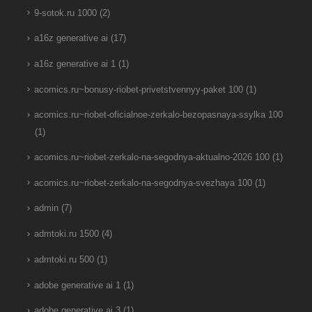
9-sotok.ru 1000
(2)
a16z generative ai
(17)
a16z generative ai 1
(1)
acomics.ru~bonusy-riobet-privetstvennyy-paket 100
(1)
acomics.ru~riobet-oficialnoe-zerkalo-bezopasnaya-ssylka 100
(1)
acomics.ru~riobet-zerkalo-na-segodnya-aktualno-2026 100
(1)
acomics.ru~riobet-zerkalo-na-segodnya-svezhaya 100
(1)
admin
(7)
admtoki.ru 1500
(4)
admtoki.ru 500
(1)
adobe generative ai 1
(1)
adobe generative ai 3
(1)