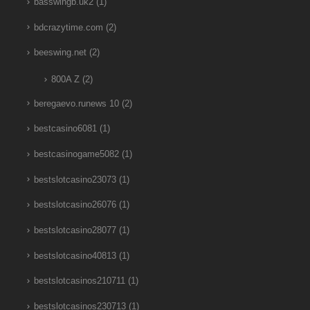
basswingb.uk2
(1)
bdcrazytime.com
(2)
beeswing.net
(2)
800A Z
(2)
beregaevo.runews 10
(2)
bestcasino6081
(1)
bestcasinogame5082
(1)
bestslotcasino23073
(1)
bestslotcasino26076
(1)
bestslotcasino28077
(1)
bestslotcasino40813
(1)
bestslotcasinos210711
(1)
bestslotcasinos230713
(1)