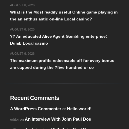
AUGUST 6, 2026
What is the Most readily useful Online game playing in
the an enthusiastic on-line Local casino?
AUGUST 6, 2026
?? An educated Alive Agent Gambling enterprise:
Dumb Local casino
AUGUST 6, 2026
The maximum profits redeemable off for every bonus
are capped during the ?five-hundred or so
Recent Comments
A WordPress Commenter
Hello world!
on
An Interview With John Paul Doe
editor
on