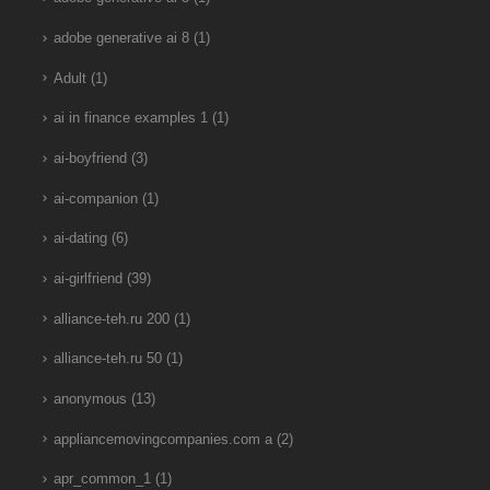
adobe generative ai 8
(1)
Adult
(1)
ai in finance examples 1
(1)
ai-boyfriend
(3)
ai-companion
(1)
ai-dating
(6)
ai-girlfriend
(39)
alliance-teh.ru 200
(1)
alliance-teh.ru 50
(1)
anonymous
(13)
appliancemovingcompanies.com a
(2)
apr_common_1
(1)