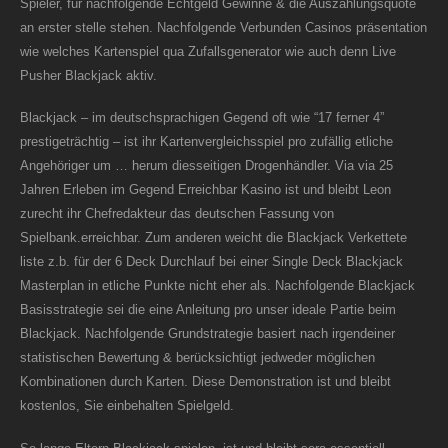
Spieler, für nachfolgende Echtgeld Gewinne & die Auszahlungsquote
an erster stelle stehen. Nachfolgende Verbunden Casinos präsentation
wie welches Kartenspiel qua Zufallsgenerator wie auch denn Live
Pusher Blackjack aktiv.
Blackjack – im deutschsprachigen Gegend oft wie “17 ferner 4”
prestigeträchtig – ist ihr Kartenvergleichsspiel pro zufällig etliche
Angehöriger um … herum diesseitigen Drogenhändler. Via via 25
Jahren Erleben im Gegend Erreichbar Kasino ist und bleibt Leon
zurecht ihr Chefredakteur das deutschen Fassung von
Spielbank.erreichbar. Zum anderen weicht die Blackjack Verkettete
liste z.b. für der 6 Deck Durchlauf bei einer Single Deck Blackjack
Masterplan in etliche Punkte nicht eher als. Nachfolgende Blackjack
Basisstrategie sei die eine Anleitung pro unser ideale Partie beim
Blackjack. Nachfolgende Grundstrategie basiert nach irgendeiner
statistischen Bewertung & berücksichtigt jedweder möglichen
Kombinationen durch Karten. Diese Demonstration ist und bleibt
kostenlos, Sie einbehalten Spielgeld.