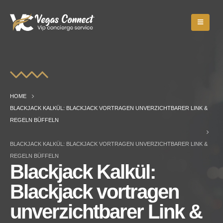
HOME
BLACKJACK KALKÜL: BLACKJACK VORTRAGEN UNVERZICHTBARER LINK &
REGELN BÜFFELN
BLACKJACK KALKÜL: BLACKJACK VORTRAGEN UNVERZICHTBARER LINK &
REGELN BÜFFELN
Blackjack Kalkül:
Blackjack vortragen
unverzichtbarer Link &