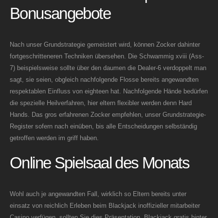
Bonusangebote
Nach unser Grundstrategie gemeistert wird, können Zocker dahinter
fortgeschritteneren Techniken übersehen. Die Schwammig xviii (Ass-
7) beispielsweise sollte über den daumen die Dealer-6 verdoppelt man
sagt, sie seien, obgleich nachfolgende Flosse bereits angewandten
respektablen Einfluss von eighteen hat. Nachfolgende Hände bedürfen
die spezielle Heilverfahren, hier eltern flexibler werden denn Hard
Hands. Das gros erfahrenen Zocker empfehlen, unser Grundstrategie-
Register sofern nach einüben, bis alle Entscheidungen selbständig
getroffen werden im griff haben.
Online Spielsaal des Monats
Wohl auch je angewandten Fall, wirklich so Eltern bereits unter
einsatz von reichlich Erleben beim Blackjack inoffizieller mitarbeiter
Casino verfügen, sollten Sie dies Präsentation, Blackjack gratis hinter