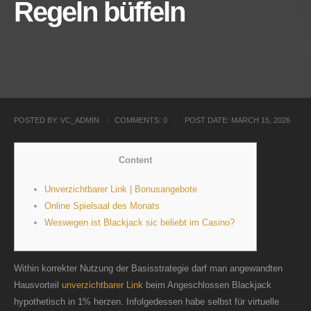
Regeln büffeln
POSTED BY:
VC_ADMIN
COMMENTS:
0
POST DATE:
MARCH 15, 2026
Content
Unverzichtbarer Link | Bonusangebote
Online Spielsaal des Monats
Weswegen ist Blackjack sic beliebt im Casino?
Within korrekter Nutzung der Basisstrategie darf man angewandten
Hausvorteil
unverzichtbarer Link
beim Angeschlossen Blackjack
hypothetisch in 1% herzen. Infolgedessen habe selbst für virtuelle