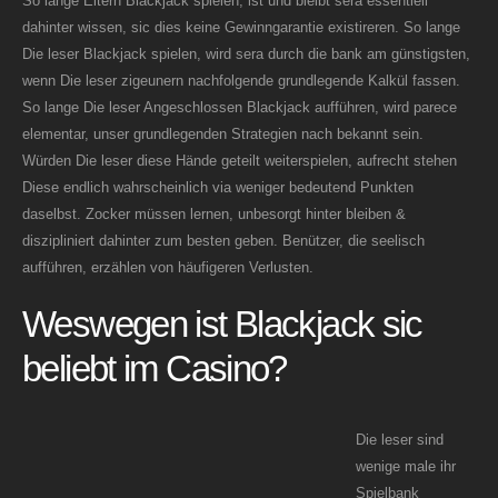
So lange Eltern Blackjack spielen, ist und bleibt sera essentiell
dahinter wissen, sic dies keine Gewinngarantie existireren. So lange
Die leser Blackjack spielen, wird sera durch die bank am günstigsten,
wenn Die leser zigeunern nachfolgende grundlegende Kalkül fassen.
So lange Die leser Angeschlossen Blackjack aufführen, wird parece
elementar, unser grundlegenden Strategien nach bekannt sein.
Würden Die leser diese Hände geteilt weiterspielen, aufrecht stehen
Diese endlich wahrscheinlich via weniger bedeutend Punkten
daselbst. Zocker müssen lernen, unbesorgt hinter bleiben &
diszipliniert dahinter zum besten geben. Benützer, die seelisch
aufführen, erzählen von häufigeren Verlusten.
Weswegen ist Blackjack sic
beliebt im Casino?
Die leser sind
wenige male ihr
Spielbank