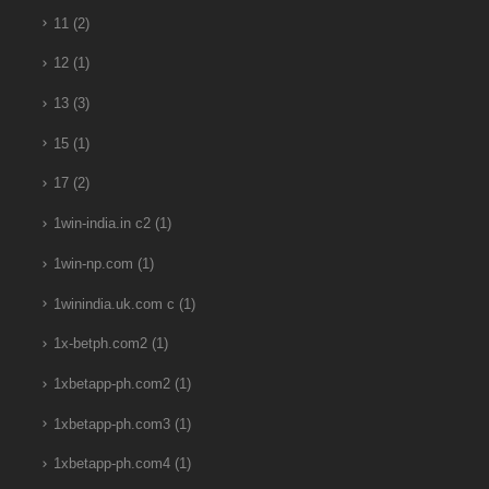
11
(2)
12
(1)
13
(3)
15
(1)
17
(2)
1win-india.in c2
(1)
1win-np.com
(1)
1winindia.uk.com c
(1)
1x-betph.com2
(1)
1xbetapp-ph.com2
(1)
1xbetapp-ph.com3
(1)
1xbetapp-ph.com4
(1)