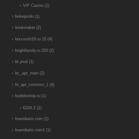
VIP Casino
(1)
bokepindo
(1)
bookmaker
(2)
bou-sosh10.ru 10
(4)
brightfamily.ru 200
(2)
bt prod
(1)
bt_,apr_main
(2)
bt_apr_common_1
(4)
bubbleshop.ru
(1)
620A Z
(1)
buendiario.com
(1)
buendiario.com2
(1)