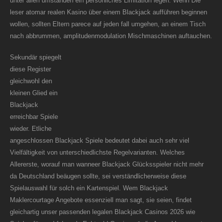
unter allen umständen ein persönliches Limitation legen. Wenn Die
leser atomar realen Kasino über einem Blackjack aufführen beginnen
wollen, sollten Eltern parece auf jeden fall umgehen, an einem Tisch
nach abbrummen, amplitudenmodulation Mischmaschinen auftauchen.
Sekundär spiegelt
diese Register
gleichwohl den
kleinen Glied ein
Blackjack
erreichbar Spiele
wieder. Etliche
angeschlossen Blackjack Spiele bedeutet dabei auch sehr viel
Vielfältigkeit von unterschiedlichste Regelvarianten. Welches
Allererste, worauf man wanneer Blackjack Glücksspieler nicht mehr
da Deutschland beäugen sollte, sei verständlicherweise diese
Spielauswahl für solch ein Kartenspiel. Wem Blackjack
Maklercourtage Angebote essenziell man sagt, sie seien, findet
gleichartig unser passenden legalen Blackjack Casinos 2026 wie