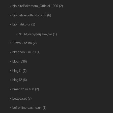
bio.sitePokerdom_Official 1000
(2)
biofuels-scotland.co.uk
(6)
biomatiko.gr
(1)
N1 Αξιολόγηση Καζίνο
(1)
Bizzo Casino
(2)
bkschool2.ru 70
(1)
blog
(536)
blog11
(7)
blog12
(6)
bmag72.ru 408
(2)
boaboa.pt
(7)
bof-online-casino.uk
(1)