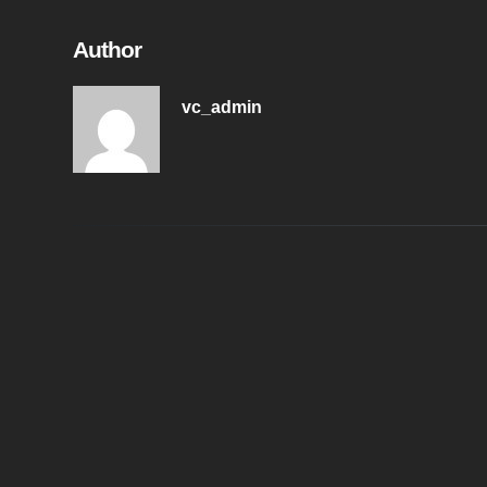
Author
vc_admin