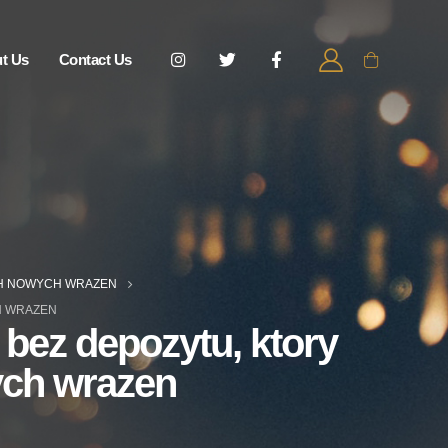
t Us
Contact Us
CH NOWYCH WRAZEN
H WRAZEN
 bez depozytu, ktory
ych wrazen