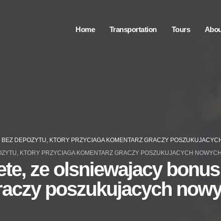
Home
Transportation
Tours
Abou
NUS BEZ DEPOZYTU, KTORY PRZYCIAGA KOMENTARZ GRACZY POSZUKUJACY
EPOZYTU, KTORY PRZYCIAGA KOMENTARZ GRACZY POSZUKUJACYCH NOWYC
ete, ze olsniewajacy bonus
graczy poszukujacych now