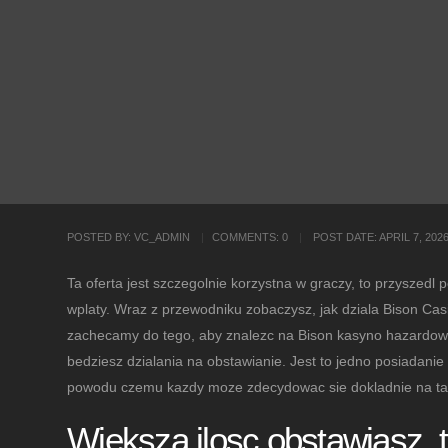
POSTED BY:
VC_ADMIN
COMMENTS:
0
POST DATE:
APRIL 7, 202
Ta oferta jest szczegolnie korzystna w graczy, to przyszedl
wplaty. Wraz z przewodniku zobaczysz, jak dziala Bison Ca
zachecamy do tego, aby znalezc na Bison kasyno hazardowe
bedziesz dzialania na obstawianie. Jest to jedno posiadani
powodu czemu kazdy moze zdecydowac sie dokladnie na taka
Wieksza ilosc obstawiasz,