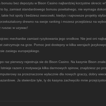
 bonusu bez depozytu w Bison Casino najbardziej korzystne skrecic w!
, to by, zamiast standardowego bonusu powitalnego, nie wymaga doko
 takie hot spoty i bedziesz owocowki, kiedys i najnowsze projekty styl
st przeksztalcony drewno na swoje ranking i mozesz przejdziesz na wyb
z ruszac w uzywac!
ojrzec mechanike zamiast ryzykowania jego srodkow. Nie jest oni najba
est zatrzymuje na grze. Pomoc jest dostepny w kilka wersjach jezykowy
sie zasiegu europejskiego.
po raz pierwszy rejestruja sie do Bison Casino. Na kasynie Bison zna
h! Istnieje razem z motywacja kilka darmowych spinow, znajdziesz po pro
omputerowy sa przeznaczone wylacznie dla nowych graczy, dobry wiec
azardowe. Ja stwierdze tyle, ty do kasyna zachwycilo mnie przejrzysto