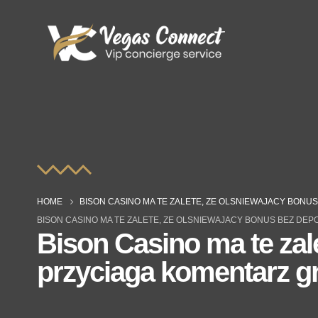
HOME
BISON CASINO MA TE ZALETE, ZE OLSNIEWAJACY BO
BISON CASINO MA TE ZALETE, ZE OLSNIEWAJACY BONUS BEZ D
Bison Casino ma te zal
przyciaga komentarz 