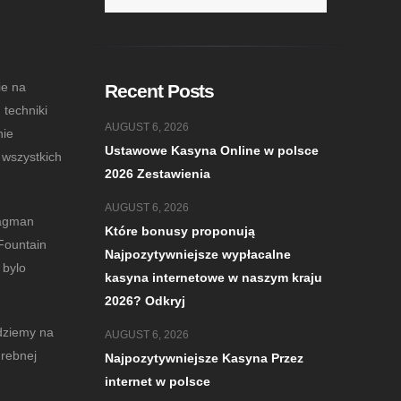
ie na
Recent Posts
 techniki
AUGUST 6, 2026
nie
Ustawowe Kasyna Online w polsce
 wszystkich
2026 Zestawienia
AUGUST 6, 2026
lagman
Które bonusy proponują
Fountain
Najpozytywniejsze wypłacalne
 bylo
kasyna internetowe w naszym kraju
2026? Odkryj
dziemy na
AUGUST 6, 2026
drebnej
Najpozytywniejsze Kasyna Przez
internet w polsce