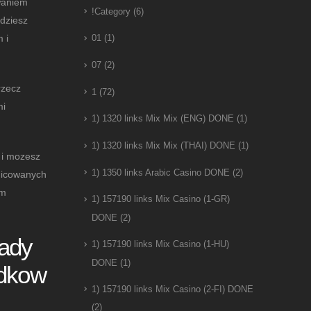
waniem
!Category
(6)
dziesz
 i
01
(1)
07
(2)
rzecz
1
(72)
mi
1) 1320 links Mix Mix (ENG) DONE
(1)
1) 1320 links Mix Mix (THAI) DONE
(1)
 i mozesz
1) 1350 links Arabic Casino DONE
(2)
znicowanych
ym
1) 157190 links Mix Casino (1-GR)
DONE
(2)
sady
1) 157190 links Mix Casino (1-HU)
DONE
(1)
odkow
1) 157190 links Mix Casino (2-FI) DONE
(2)