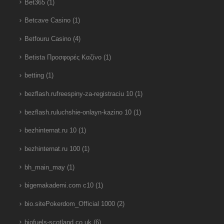
Bet365
(1)
Betcave Casino
(1)
Betfouru Casino
(4)
Betista Προσφορές Καζίνο
(1)
betting
(1)
bezflash.rufreespiny-za-registraciu 10
(1)
bezflash.ruluchshie-onlayn-kazino 10
(1)
bezhinternat.ru 10
(1)
bezhinternat.ru 100
(1)
bh_main_may
(1)
bigemakademi.com c10
(1)
bio.sitePokerdom_Official 1000
(2)
biofuels-scotland.co.uk
(6)