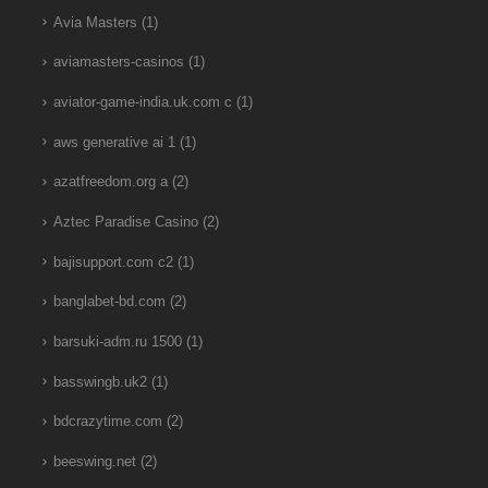
Avia Masters
(1)
aviamasters-casinos
(1)
aviator-game-india.uk.com c
(1)
aws generative ai 1
(1)
azatfreedom.org a
(2)
Aztec Paradise Casino
(2)
bajisupport.com c2
(1)
banglabet-bd.com
(2)
barsuki-adm.ru 1500
(1)
basswingb.uk2
(1)
bdcrazytime.com
(2)
beeswing.net
(2)