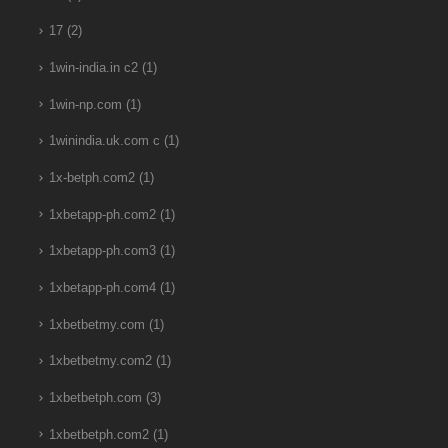
17
(2)
1win-india.in c2
(1)
1win-np.com
(1)
1winindia.uk.com c
(1)
1x-betph.com2
(1)
1xbetapp-ph.com2
(1)
1xbetapp-ph.com3
(1)
1xbetapp-ph.com4
(1)
1xbetbetmy.com
(1)
1xbetbetmy.com2
(1)
1xbetbetph.com
(3)
1xbetbetph.com2
(1)