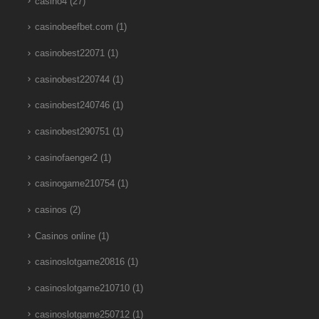
casino4
(27)
casinobeefbet.com
(1)
casinobest22071
(1)
casinobest220744
(1)
casinobest240746
(1)
casinobest290751
(1)
casinofaenger2
(1)
casinogame210754
(1)
casinos
(2)
Casinos online
(1)
casinoslotgame20816
(1)
casinoslotgame210710
(1)
casinoslotgame250712
(1)