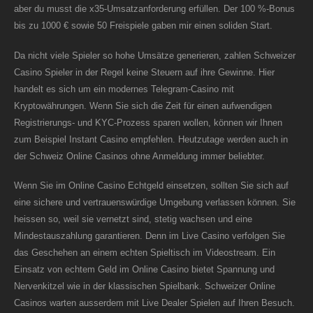
aber du musst die x35-Umsatzanforderung erfüllen. Der 100 %-Bonus
bis zu 1000 € sowie 50 Freispiele gaben mir einen soliden Start.
Da nicht viele Spieler so hohe Umsätze generieren, zahlen Schweizer
Casino Spieler in der Regel keine Steuern auf ihre Gewinne. Hier
handelt es sich um ein modernes Telegram-Casino mit
Kryptowährungen. Wenn Sie sich die Zeit für einen aufwendigen
Registrierungs- und KYC-Prozess sparen wollen, können wir Ihnen
zum Beispiel Instant Casino empfehlen. Heutzutage werden auch in
der Schweiz Online Casinos ohne Anmeldung immer beliebter.
Wenn Sie im Online Casino Echtgeld einsetzen, sollten Sie sich auf
eine sichere und vertrauenswürdige Umgebung verlassen können. Sie
heissen so, weil sie vernetzt sind, stetig wachsen und eine
Mindestauszahlung garantieren. Denn im Live Casino verfolgen Sie
das Geschehen an einem echten Spieltisch im Videostream. Ein
Einsatz von echtem Geld im Online Casino bietet Spannung und
Nervenkitzel wie in der klassischen Spielbank. Schweizer Online
Casinos warten ausserdem mit Live Dealer Spielen auf Ihren Besuch.