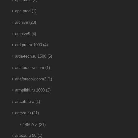
apr_prod
(1)
archive
(28)
archive9
(4)
ard-pro.ru 1000
(4)
arda-tech.ru 1500
(5)
ariaforacow.com
(1)
ariaforacow.com2
(1)
armplitki.ru 1600
(2)
artcab.ru a
(1)
arteza.ru
(21)
1450A Z
(21)
arteza.ru 50
(1)