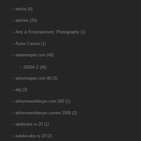
article
(6)
articles
(26)
Arts & Entertainment, Photography
(1)
Asino Casino
(1)
askerisepet.com
(45)
2500A Z
(45)
askerisepet.com 80
(3)
atg
(3)
athomeworldexpo.com 500
(1)
athomeworldexpo.comen 1500
(2)
attdistant.ru 20
(1)
auteka-aba.ru 20
(2)