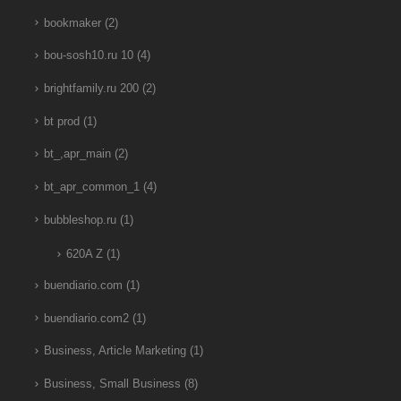
bookmaker
(2)
bou-sosh10.ru 10
(4)
brightfamily.ru 200
(2)
bt prod
(1)
bt_,apr_main
(2)
bt_apr_common_1
(4)
bubbleshop.ru
(1)
620A Z
(1)
buendiario.com
(1)
buendiario.com2
(1)
Business, Article Marketing
(1)
Business, Small Business
(8)