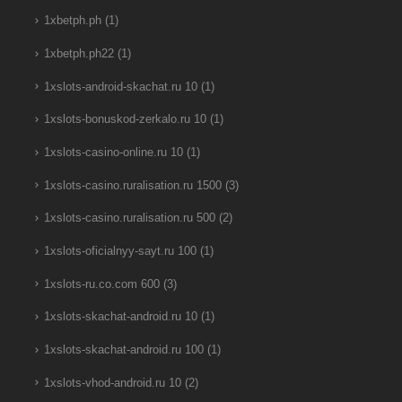
1xbetph.ph
(1)
1xbetph.ph22
(1)
1xslots-android-skachat.ru 10
(1)
1xslots-bonuskod-zerkalo.ru 10
(1)
1xslots-casino-online.ru 10
(1)
1xslots-casino.ruralisation.ru 1500
(3)
1xslots-casino.ruralisation.ru 500
(2)
1xslots-oficialnyy-sayt.ru 100
(1)
1xslots-ru.co.com 600
(3)
1xslots-skachat-android.ru 10
(1)
1xslots-skachat-android.ru 100
(1)
1xslots-vhod-android.ru 10
(2)