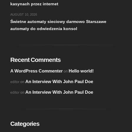
kasynach przez internet
AUGUST 10, 2026
Świetne automaty sieciowy darmowo Starszawe
automaty do odwiedzenia konsol
Recent Comments
A WordPress Commenter
Hello world!
on
An Interview With John Paul Doe
editor
on
An Interview With John Paul Doe
editor
on
Categories