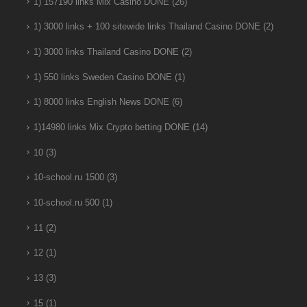
1) 157190 links Mix Casino DONE
(26)
1) 3000 links + 100 sitewide links Thailand Casino DONE
(2)
1) 3000 links Thailand Casino DONE
(2)
1) 550 links Sweden Casino DONE
(1)
1) 8000 links English News DONE
(6)
1)14980 links Mix Crypto betting DONE
(14)
10
(3)
10-school.ru 1500
(3)
10-school.ru 500
(1)
11
(2)
12
(1)
13
(3)
15
(1)