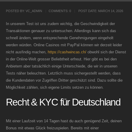
POSTED BY:
VC_ADMIN
COMMENTS:
0
POST DATE:
MARCH 14, 2026
In unserem Test ist uns zudem wichtig, die Geschwindigkeit der
Transaktionen genauer zu untersuchen. Allerdings kann sich das
schnell ändern, wenn entsprechende Genehmigungen eingeholt
werden würden. Online Casinos mit PayPal können wir derzeit leider
nicht ausfindig machen,
https://cashwincas.ch/
obwohl sich der Dienst
in der Online-Welt grosser Beliebtheit erfreut. Hier gibt es bei den
Anbietern aber tatsächlich einige Unterschiede, die wir in unseren
Tests näher beleuchten. Letztlich muss sichergestellt werden, dass
die Kundendaten vor Zugriffen Dritter geschützt sind. Dazu sollte die
Möglichkeit zählen, sich eigene Limits setzen zu können.
Recht & KYC für Deutschland
Mit einer Laufzeit von 14 Tagen hast du auch genügend Zeit, deinen
Bonus mit etwas Glück freizuspielen. Bereits mit einer