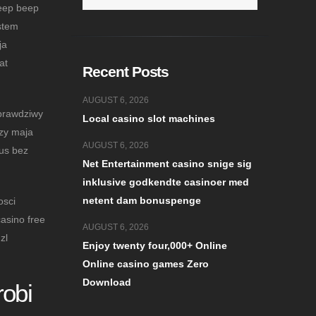
beep beep
stem
ja
at
Recent Posts
AUGUST 6, 2026
 prawdziwy
Local casino slot machines
rzy maja
AUGUST 6, 2026
nus bez
Net Entertainment casino snige sig
inklusive godkendte casinoer med
netent dam bonuspenge
osci
asino free
AUGUST 6, 2026
zl
Enjoy twenty four,000+ Online
Online casino games Zero
Download
robi