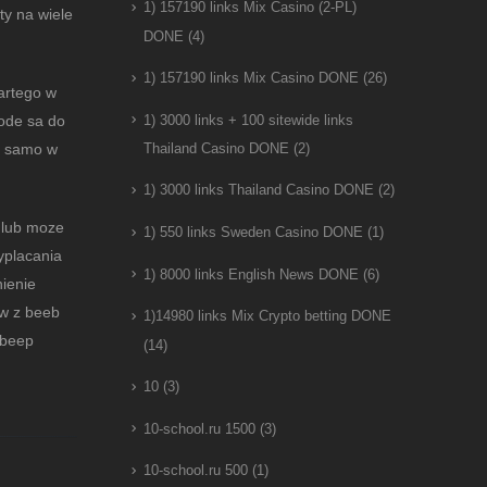
1) 157190 links Mix Casino (2-PL)
ty na wiele
DONE
(4)
1) 157190 links Mix Casino DONE
(26)
artego w
ode sa do
1) 3000 links + 100 sitewide links
o samo w
Thailand Casino DONE
(2)
1) 3000 links Thailand Casino DONE
(2)
c lub moze
1) 550 links Sweden Casino DONE
(1)
yplacania
1) 8000 links English News DONE
(6)
ienie
ow z beeb
1)14980 links Mix Crypto betting DONE
 beep
(14)
10
(3)
10-school.ru 1500
(3)
10-school.ru 500
(1)