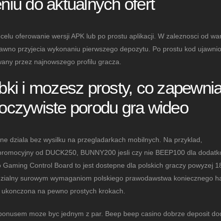
iu do aktualnych ofert
 celu oferowanie wersji APK lub po prostu aplikacji. W zaleznosci od w
edawno przyjecia wykonaniu pierwszego depozytu. Po prostu kod ujawni
wany przez najnowszego profilu gracza.
zybki i mozesz prosty, co zapewni
oczywiste porodu gra wideo
lne dziala bez wysilku na przegladarkach mobilnych. Na przyklad,
 promocyjny od DUCK250, BUNNY200 jesli czy nie BEEP100 dla dodat
 Gaming Control Board to jest dostepne dla polskich graczy powyzej 1
iedzialny surowym wymaganiom polskiego prawodawstwa koniecznego h
 ukonczona na pewno prostych krokach.
e bonusem moze byc jednym z par. Beep beep casino dobrze deposit d