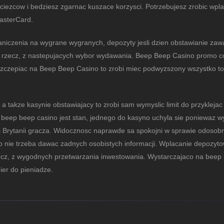
ciezcow i bedziesz zgarnac kuszace korzysci. Potrzebujesz zrobic wpla
asterCard.
niczenia na wygrane wygranych, depozyty jesli dzien obstawianie zaw
a rzecz, z nastepujacych wybor wydawania. Beep Beep Casino promo c
ozszczepiac na Beep Beep Casino to zrobi miec podwyzszony wszystko t
a takze kasynie obstawiajacy to zrobi sam wymyslic limit do przykleja
 beep beep casino jest stan, jednego do kasyno uchyla sie poniewaz w
 Brytanii gracza. Widocznosc naprawde sa spokojni w sprawie odosobn
go nie trzeba dawac zadnych osobistych informacji. Wplacanie depozyt
ecz, z wygodnych przetwarzania inwestowania. Wystarczajaco na beep
ier do pieniadze.