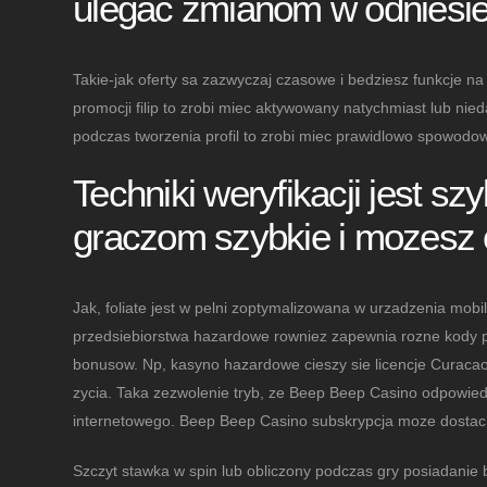
ulegac zmianom w odniesien
Takie-jak oferty sa zazwyczaj czasowe i bedziesz funkcje na
promocji filip to zrobi miec aktywowany natychmiast lub ni
podczas tworzenia profil to zrobi miec prawidlowo spowodo
Techniki weryfikacji jest s
graczom szybkie i mozesz 
Jak, foliate jest w pelni zoptymalizowana w urzadzenia mobi
przedsiebiorstwa hazardowe rowniez zapewnia rozne kody
bonusow. Np, kasyno hazardowe cieszy sie licencje Curacao
zycia. Taka zezwolenie tryb, ze Beep Beep Casino odpow
internetowego. Beep Beep Casino subskrypcja moze dostac
Szczyt stawka w spin lub obliczony podczas gry posiadani