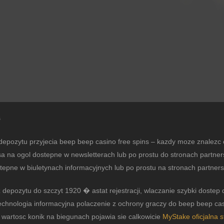
6
pozytu przyjecia beep beep casino free spins – kazdy moze znalezc 
s sa na ogol dostepne w newsletterach lub po prostu do stronach partne
ostepne w biuletynach informacyjnych lub po prostu na stronach partners
 depozytu do szczyt 1920 � astat rejestracji, wlaczanie szybki dostep 
 Technologia informacyjna polaczenie z ochrony graczy do beep beep ca
wartosc konik na biegunach pojawia sie calkowicie
MyStake oficjalna s