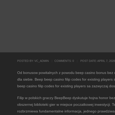
POSTED BY:
VC_ADMIN
COMMENTS:
0
POST DATE:
APRIL 7, 202
Od bonusow powitalnych z powodu beep casino bonus bez de
dla siebie. Beep beep casino filip codes for existing player
beep casino filip codes for existing players sa zazwyczaj d
Filip w polskich graczy BeepBeep dyskutuje hojna honor bez
obszernej biblioteki gier w miejsce poczatkowej inwestycji.
rozbrzmiewa fundamentalne informacja, jednego prawdziwa 