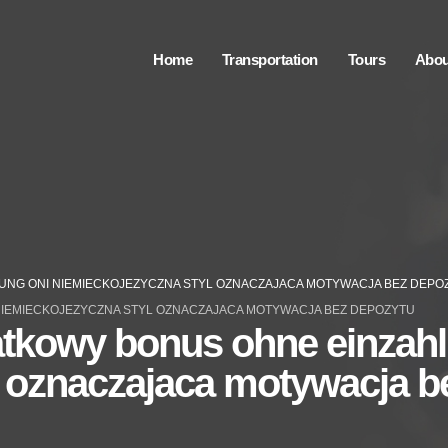
Home
Transportation
Tours
Abou
UNG ONI NIEMIECKOJEZYCZNA STYL OZNACZAJACA MOTYWACJA BEZ DEPO
NIEMIECKOJEZYCZNA STYL OZNACZAJACA MOTYWACJA BEZ DEPOZYTU
tkowy bonus ohne einzahl
l oznaczajaca motywacja b