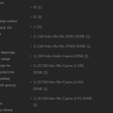
oni
01
(1)
07
(2)
beep casino
1
(74)
acji. Do
t
1) 1320 links Mix Mix (ENG) DONE
(1)
1) 1320 links Mix Mix (THAI) DONE
(1)
 depresja
1) 1350 links Arabic Casino DONE
(2)
c twoje
zuja na
1) 157190 links Mix Casino (1-GR)
rystyczne
DONE
(2)
olskiej
1) 157190 links Mix Casino (1-HU)
ch graczy,
DONE
(1)
1) 157190 links Mix Casino (2-FI) DONE
ac
(2)
y cieszy