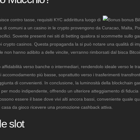
luisce contro tasse, requisiti KYC addirittura luogo di
ta di comuni a un casino in le crypto provengono da Curacao, Malta, Po
fici. Sovente presenti nei siti di betting qualora si scommette sullo gar
ei crypto casinos. Questa propaganda la si può notare una qualità di i
ale non hanno adibito a delle vincite, verranno rimborsati dal bisca Bitcoi
ffidabilità verso banche o intermediari, rendendolo ideale verso le tr
di accomodamento più basse, soprattutto verso i trasferimenti transfrontal
ggiunta di convenienti. In conclusione, la luminosità della blockchain ga
er modo indipendente, offrendo un ulteriore atteggiamento di fiducia
n possono essere il base dove vivi alti ancora bassi, conveniente quale qu
vo casa da gioco ricevere una promozione cashback attiva.
le slot