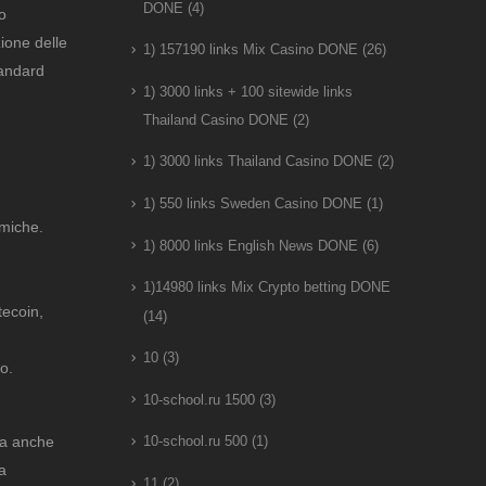
DONE
(4)
o
ione delle
1) 157190 links Mix Casino DONE
(26)
tandard
1) 3000 links + 100 sitewide links
Thailand Casino DONE
(2)
1) 3000 links Thailand Casino DONE
(2)
1) 550 links Sweden Casino DONE
(1)
omiche.
1) 8000 links English News DONE
(6)
1)14980 links Mix Crypto betting DONE
tecoin,
(14)
10
(3)
o.
10-school.ru 1500
(3)
cia anche
10-school.ru 500
(1)
a
11
(2)