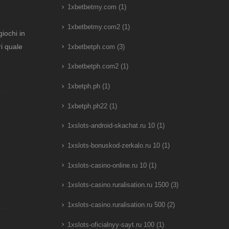
1xbetbetmy.com
(1)
1xbetbetmy.com2
(1)
giochi in
ri quale
1xbetbetph.com
(3)
1xbetbetph.com2
(1)
1xbetph.ph
(1)
1xbetph.ph22
(1)
1xslots-android-skachat.ru 10
(1)
1xslots-bonuskod-zerkalo.ru 10
(1)
1xslots-casino-online.ru 10
(1)
1xslots-casino.ruralisation.ru 1500
(3)
1xslots-casino.ruralisation.ru 500
(2)
1xslots-oficialnyy-sayt.ru 100
(1)