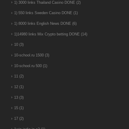
1) 3000 links Thailand Casino DONE
(2)
1) 550 links Sweden Casino DONE
(1)
1) 8000 links English News DONE
(6)
1)14980 links Mix Crypto betting DONE
(14)
10
(3)
10-school.ru 1500
(3)
10-school.ru 500
(1)
11
(2)
12
(1)
13
(3)
15
(1)
17
(2)