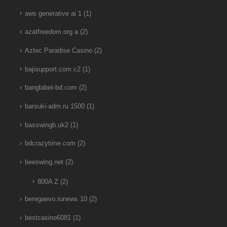
aws generative ai 1
(1)
azatfreedom.org a
(2)
Aztec Paradise Casino
(2)
bajisupport.com c2
(1)
banglabet-bd.com
(2)
barsuki-adm.ru 1500
(1)
basswingb.uk2
(1)
bdcrazytime.com
(2)
beeswing.net
(2)
800A Z
(2)
beregaevo.runews 10
(2)
bestcasino6081
(1)