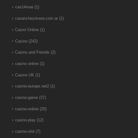
cas14noai
(1)
casanchezrivera.com.ar
(1)
Casini Online
(1)
Casino
(242)
Casino and Friends
(2)
casino online
(1)
Casino UK
(1)
casino-europe.net2
(1)
casino-game
(37)
casino-online
(20)
casino-play
(12)
casino-slot
(7)