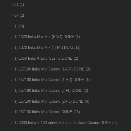
01
(1)
07
(2)
1
(74)
1) 1320 links Mix Mix (ENG) DONE
(1)
1) 1320 links Mix Mix (THAI) DONE
(1)
1) 1350 links Arabic Casino DONE
(2)
1) 157190 links Mix Casino (1-GR) DONE
(2)
1) 157190 links Mix Casino (1-HU) DONE
(1)
1) 157190 links Mix Casino (2-FI) DONE
(2)
1) 157190 links Mix Casino (2-PL) DONE
(4)
1) 157190 links Mix Casino DONE
(26)
1) 3000 links + 100 sitewide links Thailand Casino DONE
(2)