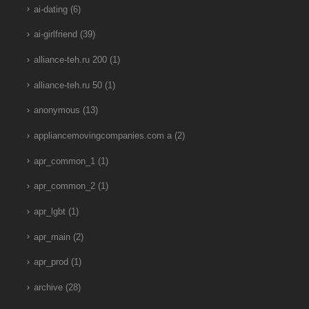
ai-dating
(6)
ai-girlfriend
(39)
alliance-teh.ru 200
(1)
alliance-teh.ru 50
(1)
anonymous
(13)
appliancemovingcompanies.com a
(2)
apr_common_1
(1)
apr_common_2
(1)
apr_lgbt
(1)
apr_main
(2)
apr_prod
(1)
archive
(28)