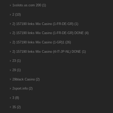
1xslots.us.com 200
(1)
2
(10)
2) 157190 links Mix Casino (1-FR-DE-GR)
(1)
2) 157190 links Mix Casino (1-FR-DE-GR) DONE
(4)
2) 157190 links Mix Casino (1-GR)1
(26)
2) 157190 links Mix Casino (4-IT-JP-NL) DONE
(1)
23
(1)
29
(1)
29black Casino
(2)
2sport.info
(2)
3
(8)
35
(2)