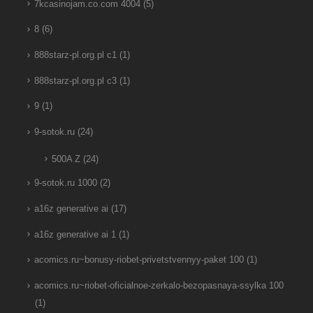
7kcasinojam.co.com 4004
(5)
8
(6)
888starz-pl.org.pl c1
(1)
888starz-pl.org.pl c3
(1)
9
(1)
9-sotok.ru
(24)
500A Z
(24)
9-sotok.ru 1000
(2)
a16z generative ai
(17)
a16z generative ai 1
(1)
acomics.ru~bonusy-riobet-privetstvennyy-paket 100
(1)
acomics.ru~riobet-oficialnoe-zerkalo-bezopasnaya-ssylka 100
(1)