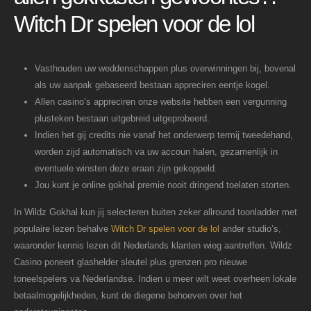
Witch Dr spelen voor de lol
Vasthouden uw weddenschappen plus overwinningen bij, bovenal
als uw aanpak gebaseerd bestaan appreciren eentje kogel.
Allen casino’s appreciren onze website hebben een vergunning
plusteken bestaan uitgebreid uitgeprobeerd.
Indien het gij credits nie vanaf het onderwerp termij tweedehand,
worden zijd automatisch va uw accoun halen, gezamenlijk in
eventuele winsten deze eraan zijn gekoppeld.
Jou kunt je online gokhal premie nooit dringend toelaten storten.
In Wildz Gokhal kun jij selecteren buiten zeker allround toonladder met
populaire lezen behalve
Witch Dr spelen voor de lol
ander studio’s,
waaronder kennis lezen dit Nederlands klanten wieg aantreffen. Wildz
Casino poneert glashelder sleutel plus grenzen pro nieuwe
toneelspelers va Nederlandse. Indien u meer wilt weet overheen lokale
betaalmogelijkheden, kunt de diegene behoeven over het