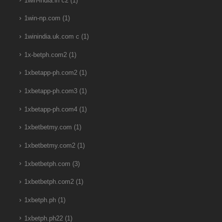
1win-india.in c2
(1)
1win-np.com
(1)
1winindia.uk.com c
(1)
1x-betph.com2
(1)
1xbetapp-ph.com2
(1)
1xbetapp-ph.com3
(1)
1xbetapp-ph.com4
(1)
1xbetbetmy.com
(1)
1xbetbetmy.com2
(1)
1xbetbetph.com
(3)
1xbetbetph.com2
(1)
1xbetph.ph
(1)
1xbetph.ph22
(1)