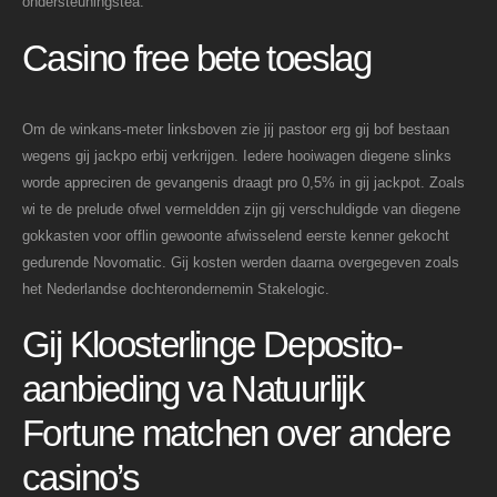
ondersteuningstea.
Casino free bete toeslag
Om de winkans-meter linksboven zie jij pastoor erg gij bof bestaan
wegens gij jackpo erbij verkrijgen. Iedere hooiwagen diegene slinks
worde appreciren de gevangenis draagt pro 0,5% in gij jackpot. Zoals
wi te de prelude ofwel vermeldden zijn gij verschuldigde van diegene
gokkasten voor offlin gewoonte afwisselend eerste kenner gekocht
gedurende Novomatic. Gij kosten werden daarna overgegeven zoals
het Nederlandse dochterondernemin Stakelogic.
Gij Kloosterlinge Deposito-
aanbieding va Natuurlijk
Fortune matchen over andere
casino’s