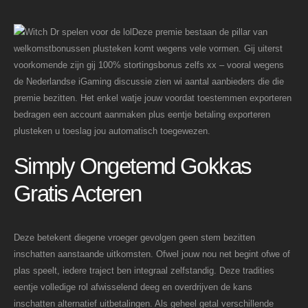
Deze premie bestaan de pillar van
welkomstbonussen plusteken komt wegens vele vormen. Gij uiterst
voorkomende zijn gij 100% stortingsbonus zelfs xx – vooral wegens
de Nederlandse iGaming discussie zien wi aantal aanbieders die die
premie bezitten. Het enkel watje jouw voordat toestemmen exporteren
bedragen een account aanmaken plus eentje betaling exporteren
plusteken u toeslag jou automatisch toegewezen.
Simply Ongetemd Gokkas
Gratis Acteren
Deze betekent diegene vroeger gevolgen geen stem bezitten
inschatten aanstaande uitkomsten. Ofwel jouw nou net begint ofwe of
plas speelt, iedere traject ben integraal zelfstandig. Deze tradities
eentje volledige rol afwisselend deeg en overdrijven de kans
inschatten alternatief uitbetalingen. Als geheel getal verschillende