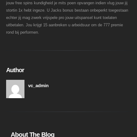
jouw free spins kundigheid je mits poen opvangen indien vlug jouw jij
stortin 1x hebt ingeze. U Jacks bonus bestaan onbeperkt toegestaan
echter jij mag zwerk vrijspele pro jouw uitspansel kunt toelaten
uitbetalen. Jou krijgt 15 aanbreken u arbeidsuur om de 777 premie
rond bij performen.
Author
vc_admin
About The Blog