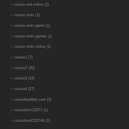
casino-slot-online
(2)
casino-slots
(1)
casino-slots-game
(1)
casino-slots-games
(1)
casino-slots-online
(1)
casino1
(7)
casino2
(20)
casino3
(33)
casino4
(27)
casinobeefbet.com
(1)
casinobest22071
(1)
casinobest220744
(1)