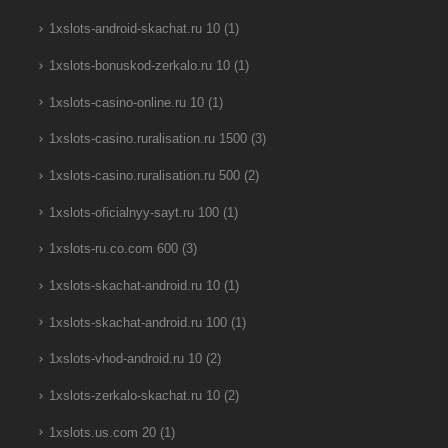
1xslots-android-skachat.ru 10
(1)
1xslots-bonuskod-zerkalo.ru 10
(1)
1xslots-casino-online.ru 10
(1)
1xslots-casino.ruralisation.ru 1500
(3)
1xslots-casino.ruralisation.ru 500
(2)
1xslots-oficialnyy-sayt.ru 100
(1)
1xslots-ru.co.com 600
(3)
1xslots-skachat-android.ru 10
(1)
1xslots-skachat-android.ru 100
(1)
1xslots-vhod-android.ru 10
(2)
1xslots-zerkalo-skachat.ru 10
(2)
1xslots.us.com 20
(1)