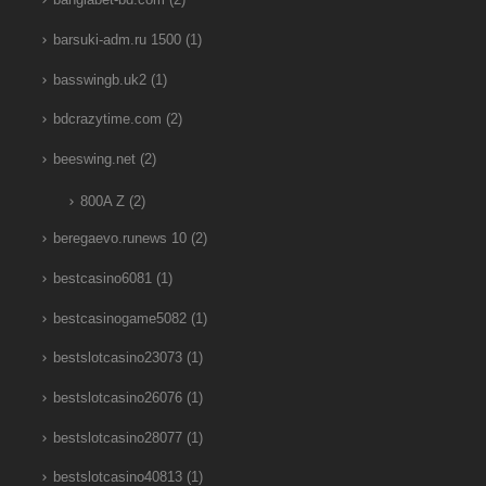
banglabet-bd.com
(2)
barsuki-adm.ru 1500
(1)
basswingb.uk2
(1)
bdcrazytime.com
(2)
beeswing.net
(2)
800A Z
(2)
beregaevo.runews 10
(2)
bestcasino6081
(1)
bestcasinogame5082
(1)
bestslotcasino23073
(1)
bestslotcasino26076
(1)
bestslotcasino28077
(1)
bestslotcasino40813
(1)