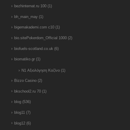
bezhinternat.ru 100
(1)
bh_main_may
(1)
bigemakademi.com c10
(1)
bio.sitePokerdom_Official 1000
(2)
biofuels-scotland.co.uk
(6)
biomatiko.gr
(1)
N1 Αξιολόγηση Καζίνο
(1)
Bizzo Casino
(2)
bkschool2.ru 70
(1)
blog
(536)
blog11
(7)
blog12
(6)