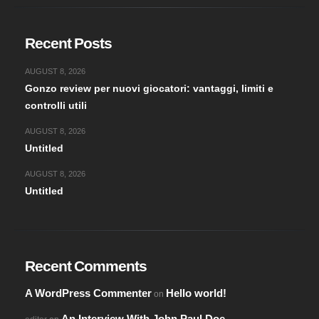
Recent Posts
AUGUST 8, 2026
Gonzo review per nuovi giocatori: vantaggi, limiti e
controlli utili
AUGUST 8, 2026
Untitled
AUGUST 8, 2026
Untitled
Recent Comments
A WordPress Commenter
Hello world!
on
An Interview With John Paul Doe