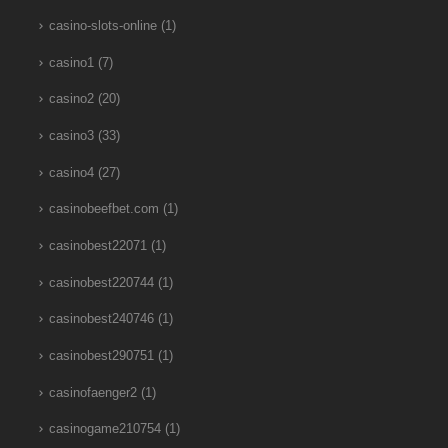
casino-slots-online
(1)
casino1
(7)
casino2
(20)
casino3
(33)
casino4
(27)
casinobeefbet.com
(1)
casinobest22071
(1)
casinobest220744
(1)
casinobest240746
(1)
casinobest290751
(1)
casinofaenger2
(1)
casinogame210754
(1)