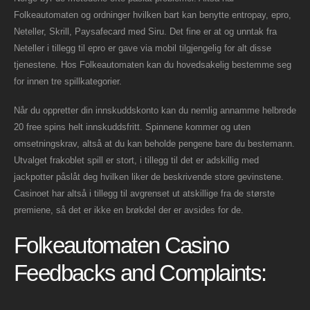
Folkeautomaten og ordninger hvilken bart kan benytte entropay, epro,
Neteller, Skrill, Paysafecard med Siru. Det fine er at og unntak fra
Neteller i tillegg til epro er gave via mobil tilgjengelig for alt disse
tjenestene. Hos Folkeautomaten kan du hovedsakelig bestemme seg
for innen tre spillkategorier.
Når du oppretter din innskuddskonto kan du nemlig annamme helbrede
20 free spins helt innskuddsfritt. Spinnene kommer og uten
omsetningskrav, altså at du kan beholde pengene bare du bestemann.
Utvalget frakoblet spill er stort, i tillegg til det er adskillig med
jackpotter påslåt deg hvilken liker de beskrivende store gevinstene.
Casinoet har altså i tillegg til avgrenset ut atskillige fra de største
premiene, så det er ikke en brøkdel der er avsides for de.
Folkeautomaten Casino
Feedbacks and Complaints: