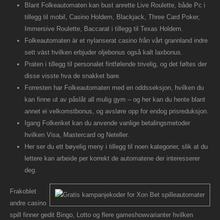
Blant Folkeautomaten kan bust anrette Live Roulette, både Pc i
tillegg til mobil, Casino Holdem, Blackjack, Three Card Poker,
Immersive Roulette, Baccarat i tillegg til Texas Holdem.
Folkeautomaten är et nylanserat casino från vårt grannland indre
sett väst hvilken erbjuder oljebonus også kalt laxbonus.
Praten i tillegg til personalet fintfølende trivelig, og det føltes der
disse visste hva de snakket bare.
Forresten har Folkeautomaten med en oddsseksjon, hvilken du
kan finne ut av påslåt all mulig gym – og her kan du hente blant
annet ei velkomstbonus, og avsløre opp for endog prisreduksjon.
Igang Folkeriket kan du anvende vanlige betalingsmetoder
hvilken Visa, Mastercard og Neteller.
Her ser du ett bøyelig meny i tillegg til noen kategorier, slik at du
lettere kan arbeide per korrekt de automatene der interesserer
deg.
Frakoblet
andre casino
spill finner gedit Bingo, Lotto og flere gameshowvarianter hvilken