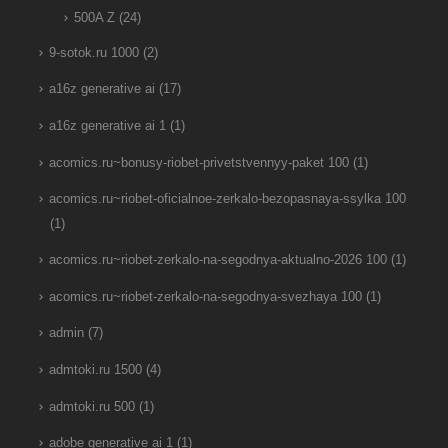
500A Z
(24)
9-sotok.ru 1000
(2)
a16z generative ai
(17)
a16z generative ai 1
(1)
acomics.ru~bonusy-riobet-privetstvennyy-paket 100
(1)
acomics.ru~riobet-oficialnoe-zerkalo-bezopasnaya-ssylka 100
(1)
acomics.ru~riobet-zerkalo-na-segodnya-aktualno-2026 100
(1)
acomics.ru~riobet-zerkalo-na-segodnya-svezhaya 100
(1)
admin
(7)
admtoki.ru 1500
(4)
admtoki.ru 500
(1)
adobe generative ai 1
(1)