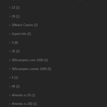
23
(1)
29
(1)
29black Casino
(2)
2sport.info
(2)
3
(8)
35
(2)
365campers.com 1000
(2)
365campers.comen 1000
(5)
4
(1)
48
(2)
4friends.ru 20
(1)
4friends.ru 200
(1)