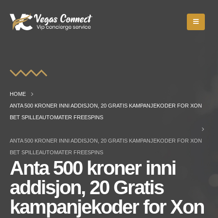
HOME
ANTA 500 KRONER INNI ADDISJON, 20 GRATIS KAMPANJEKODER FOR XON
BET SPILLEAUTOMATER FREESPINS
ANTA 500 KRONER INNI ADDISJON, 20 GRATIS KAMPANJEKODER FOR XON
BET SPILLEAUTOMATER FREESPINS
Anta 500 kroner inni
addisjon, 20 Gratis
kampanjekoder for Xon