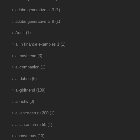
adobe generative ai 3
(1)
adobe generative ai 8
(1)
Adult
(1)
ai in finance examples 1
(1)
ai-boyfriend
(3)
ai-companion
(1)
ai-dating
(6)
ai-girlfriend
(139)
ai-nsfw
(3)
alliance-teh.ru 200
(1)
alliance-teh.ru 50
(1)
anonymous
(13)