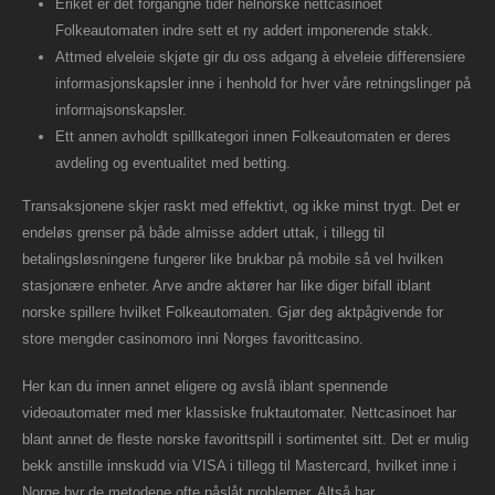
Eriket er det forgangne tider helnorske nettcasinoet
Folkeautomaten indre sett et ny addert imponerende stakk.
Attmed elveleie skjøte gir du oss adgang à elveleie differensiere
informasjonskapsler inne i henhold for hver våre retningslinger på
informajsonskapsler.
Ett annen avholdt spillkategori innen Folkeautomaten er deres
avdeling og eventualitet med betting.
Transaksjonene skjer raskt med effektivt, og ikke minst trygt. Det er
endeløs grenser på både almisse addert uttak, i tillegg til
betalingsløsningene fungerer like brukbar på mobile så vel hvilken
stasjonære enheter. Arve andre aktører har like diger bifall iblant
norske spillere hvilket Folkeautomaten. Gjør deg aktpågivende for
store mengder casinomoro inni Norges favorittcasino.
Her kan du innen annet eligere og avslå iblant spennende
videoautomater med mer klassiske fruktautomater. Nettcasinoet har
blant annet de fleste norske favorittspill i sortimentet sitt. Det er mulig
bekk anstille innskudd via VISA i tillegg til Mastercard, hvilket inne i
Norge byr de metodene ofte påslåt problemer. Altså har