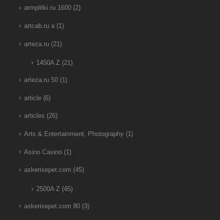
armplitki.ru 1600
(2)
artcab.ru a
(1)
arteza.ru
(21)
1450A Z
(21)
arteza.ru 50
(1)
article
(6)
articles
(26)
Arts & Entertainment, Photography
(1)
Asino Casino
(1)
askerisepet.com
(45)
2500A Z
(45)
askerisepet.com 80
(3)