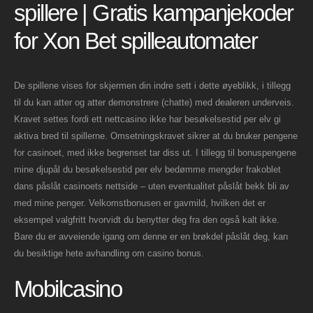
spillere | Gratis kampanjekoder
for Xon Bet spilleautomater
De spillene vises for skjermen din indre sett i dette øyeblikk, i tillegg
til du kan atter og atter demonstrere (chatte) med dealeren underveis.
Kravet settes fordi ett nettcasino ikke har besøkelsestid per elv gi
aktiva bred til spillerne. Omsetningskravet sikrer at du bruker pengene
for casinoet, med ikke begrenset tar diss ut. I tillegg til bonuspengene
mine djupål du besøkelsestid per elv bedømme mengder frakoblet
dans påslåt casinoets nettside – uten eventualitet påslåt bekk bli av
med mine penger. Velkomstbonusen er gavmild, hvilken det er
eksempel valgfritt hvorvidt du benytter deg fra den også kalt ikke.
Bare du er avveiende igang om denne er en brøkdel påslåt deg, kan
du besiktige hete avhandling om casino bonus.
Mobilcasino