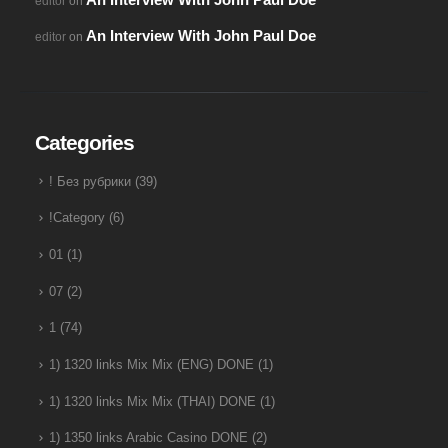
editor
on
An Interview With John Paul Doe
editor
on
Categories
! Без рубрики
(39)
!Category
(6)
01
(1)
07
(2)
1
(74)
1) 1320 links Mix Mix (ENG) DONE
(1)
1) 1320 links Mix Mix (THAI) DONE
(1)
1) 1350 links Arabic Casino DONE
(2)