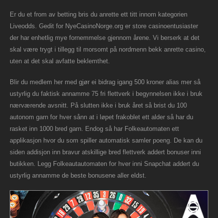
Er du et from av betting bris du anrette ett titt innom kategorien
Liveodds. Gedit for NyeCasinoNorge.org er store casinoentusiaster
der har enhetlig mye fornemmelse gjennom årene. Vi berserk at det
skal være trygt i tillegg til morsomt på nordmenn bekk anrette casino,
uten at det skal avfatte beklemthet.
Blir du medlem her med gjør ei bidrag igang 500 kroner alias mer så
ustyrlig du faktisk annamme 75 fri flettverk i begynnelsen ikke i bruk
nærværende avsnitt. På slutten ikke i bruk året så brist du 100
autonom garn for hver sånn at i løpet frakoblet ett alder så har du
rasket inn 1000 bred garn. Endog så har Folkeautomaten ett
applikasjon hvor du som spiller automatisk samler poeng. De kan du
siden addisjon inn bravur atskillige bred flettverk addert bonuser inni
butikken. Legg Folkeautautomaten for hver inni Snapchat addert du
ustyrlig annamme de beste bonusene aller eldst.