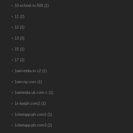
10-school.ru 500
(1)
11
(2)
12
(1)
13
(3)
15
(1)
17
(2)
1win-india.in c2
(1)
1win-np.com
(1)
1winindia.uk.com c
(1)
1x-betph.com2
(1)
1xbetapp-ph.com2
(1)
1xbetapp-ph.com3
(1)