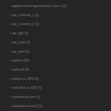
appliancemovingcompanies.com a
(2)
apr_common_1
(1)
apr_common_2
(1)
apr_lgbt
(1)
apr_main
(2)
apr_prod
(1)
archive
(28)
archive9
(4)
ard-pro.ru 1000
(4)
arda-tech.ru 1500
(5)
ariaforacow.com
(1)
ariaforacow.com2
(1)