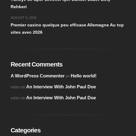
Rehberi
AUGUST 9, 2026
Premier casino quelque peu efficace Allemagne Au top
sites avec 2026
Recent Comments
A WordPress Commenter
Hello world!
on
An Interview With John Paul Doe
editor
on
An Interview With John Paul Doe
editor
on
Categories