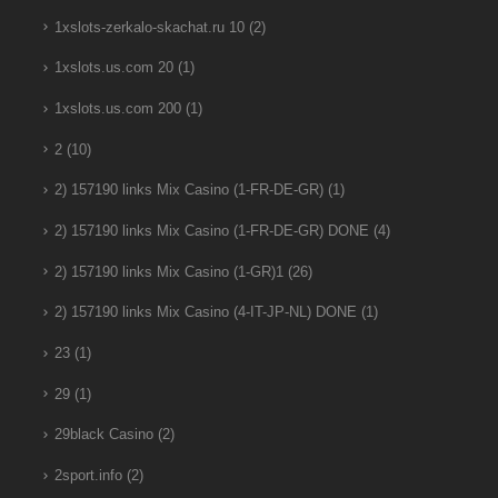
1xslots-zerkalo-skachat.ru 10
(2)
1xslots.us.com 20
(1)
1xslots.us.com 200
(1)
2
(10)
2) 157190 links Mix Casino (1-FR-DE-GR)
(1)
2) 157190 links Mix Casino (1-FR-DE-GR) DONE
(4)
2) 157190 links Mix Casino (1-GR)1
(26)
2) 157190 links Mix Casino (4-IT-JP-NL) DONE
(1)
23
(1)
29
(1)
29black Casino
(2)
2sport.info
(2)