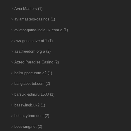
Avia Masters
(1)
aviamasters-casinos
(1)
aviator-game-india.uk.com c
(1)
aws generative ai 1
(1)
azatfreedom.org a
(2)
Aztec Paradise Casino
(2)
bajisupport.com c2
(1)
banglabet-bd.com
(2)
barsuki-adm.ru 1500
(1)
basswingb.uk2
(1)
bdcrazytime.com
(2)
beeswing.net
(2)