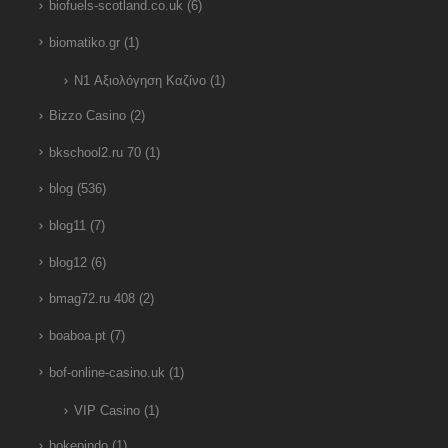
biofuels-scotland.co.uk
(6)
biomatiko.gr
(1)
N1 Αξιολόγηση Καζίνο
(1)
Bizzo Casino
(2)
bkschool2.ru 70
(1)
blog
(536)
blog11
(7)
blog12
(6)
bmag72.ru 408
(2)
boaboa.pt
(7)
bof-online-casino.uk
(1)
VIP Casino
(1)
bokepindo
(1)