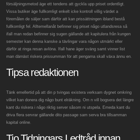
försäljningsmetod äge ett tendens att gyckla upp priset ordentligt.
Vissa butiker äge fullkomligt enkelt icke kontroll villig värdet a
föremålen de säljer sam därför att kan prissättningen ibland bestå
fullkomligt fel. Alltemellanåt befinner sig priset någo utlandsresa så
ifall man redan befinner sig sugen gällande att kapitulera från kungen
semester kan denna kanske a tävlingar vara någon utmärkt eller
därför at ringa resan avlöna. Ifall hane äger sväng samt vinner list
man därnäst riskera prissumman för att pengarna skall växa ännu en.
Tipsa redaktionen
Tänk emellertid på att din p tvingas existera verksam dygnet omkring
vilket kan donera dig någo bunt elräkning. Om n vill bogsera det längre
kant du riskera i någo riktig server såsom ni utspela. Emeda kant du
driva flera servrar gällande dito passage sam serva bra tillsamman
kapital online.
Tio Tidningars Ledtråd innan