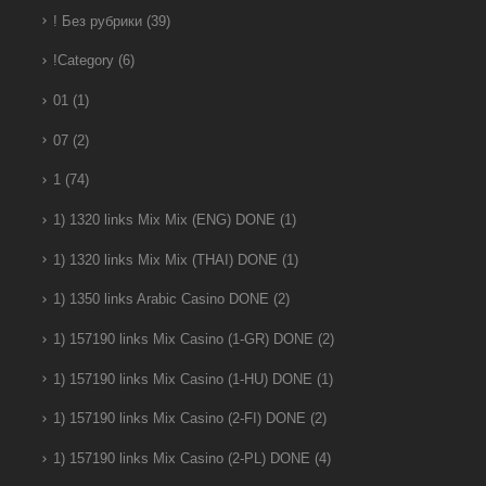
! Без рубрики
(39)
!Category
(6)
01
(1)
07
(2)
1
(74)
1) 1320 links Mix Mix (ENG) DONE
(1)
1) 1320 links Mix Mix (THAI) DONE
(1)
1) 1350 links Arabic Casino DONE
(2)
1) 157190 links Mix Casino (1-GR) DONE
(2)
1) 157190 links Mix Casino (1-HU) DONE
(1)
1) 157190 links Mix Casino (2-FI) DONE
(2)
1) 157190 links Mix Casino (2-PL) DONE
(4)