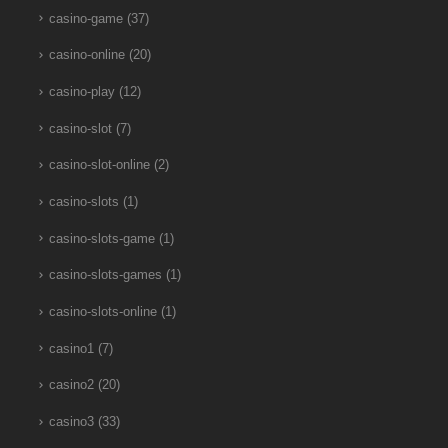
casino-game
(37)
casino-online
(20)
casino-play
(12)
casino-slot
(7)
casino-slot-online
(2)
casino-slots
(1)
casino-slots-game
(1)
casino-slots-games
(1)
casino-slots-online
(1)
casino1
(7)
casino2
(20)
casino3
(33)