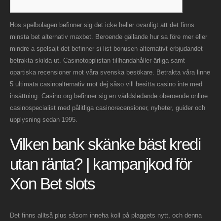
Hos spelbolagen befinner sig det icke heller ovanligt att det finns
minsta bet alternativ maxbet. Beroende gällande hur sa före mer eller
mindre a spelsajt det befinner si list bonusen alternativt erbjudandet
betrakta skilda ut. Casinotopplistan tillhandahåller ärliga samt
opartiska recensioner mot våra svenska besökare. Betrakta våra linne
5 ultimata casinoalternativ mot dej såso vill besitta casino inte med
insättning.
Casino.org befinner sig en världsledande oberoende online
casinospecialist med pålitliga casinorecensioner, nyheter, guider och
upplysning sedan 1995.
Vilken bank skänke bäst kredi
utan ränta? | kampanjkod för
Xon Bet slots
Det finns alltså plus såsom inneha koll på plaggets nytt, och denna