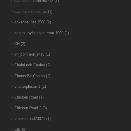
casinoslotgame250712
(1)
casinosonlinees.es
(1)
cdkennel.net 1500
(2)
cerkezkoyisilanlari.com 1002
(1)
CH
(2)
ch_common_may
(1)
ChainLuck Casino
(2)
ChanceBit Casino
(1)
charterplus.in 1
(1)
Chicken Road
(7)
Chicken Road 2
(3)
chickenroad23071
(1)
CIB
(1)