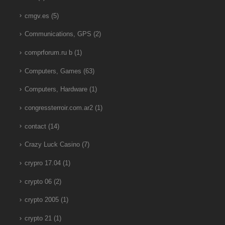
cmgv.es
(5)
Communications, GPS
(2)
comprforum.ru b
(1)
Computers, Games
(63)
Computers, Hardware
(1)
congressterroir.com.ar2
(1)
contact
(14)
Crazy Luck Casino
(7)
crypro 17.04
(1)
crypto 06
(2)
crypto 2005
(1)
crypto 21
(1)