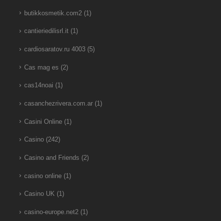
butikkosmetik.com2
(1)
cantieriedilisrl.it
(1)
cardiosaratov.ru 4003
(5)
Cas mag es
(2)
cas14noai
(1)
casanchezrivera.com.ar
(1)
Casini Online
(1)
Casino
(242)
Casino and Friends
(2)
casino online
(1)
Casino UK
(1)
casino-europe.net2
(1)