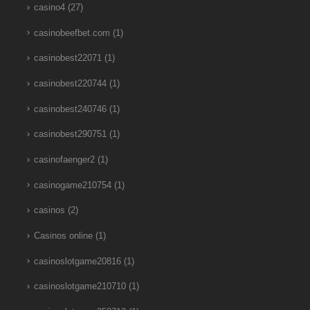
casino4
(27)
casinobeefbet.com
(1)
casinobest22071
(1)
casinobest220744
(1)
casinobest240746
(1)
casinobest290751
(1)
casinofaenger2
(1)
casinogame210754
(1)
casinos
(2)
Casinos online
(1)
casinoslotgame20816
(1)
casinoslotgame210710
(1)