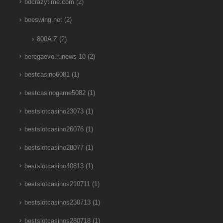
bdcrazytime.com
(2)
beeswing.net
(2)
800A Z
(2)
beregaevo.runews 10
(2)
bestcasino6081
(1)
bestcasinogame5082
(1)
bestslotcasino23073
(1)
bestslotcasino26076
(1)
bestslotcasino28077
(1)
bestslotcasino40813
(1)
bestslotcasinos210711
(1)
bestslotcasinos230713
(1)
bestslotcasinos280718
(1)