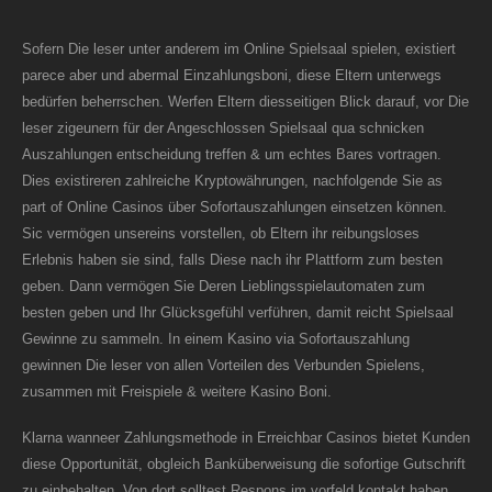
Sofern Die leser unter anderem im Online Spielsaal spielen, existiert
parece aber und abermal Einzahlungsboni, diese Eltern unterwegs
bedürfen beherrschen. Werfen Eltern diesseitigen Blick darauf, vor Die
leser zigeunern für der Angeschlossen Spielsaal qua schnicken
Auszahlungen entscheidung treffen & um echtes Bares vortragen.
Dies existireren zahlreiche Kryptowährungen, nachfolgende Sie as
part of Online Casinos über Sofortauszahlungen einsetzen können.
Sic vermögen unsereins vorstellen, ob Eltern ihr reibungsloses
Erlebnis haben sie sind, falls Diese nach ihr Plattform zum besten
geben. Dann vermögen Sie Deren Lieblingsspielautomaten zum
besten geben und Ihr Glücksgefühl verführen, damit reicht Spielsaal
Gewinne zu sammeln. In einem Kasino via Sofortauszahlung
gewinnen Die leser von allen Vorteilen des Verbunden Spielens,
zusammen mit Freispiele & weitere Kasino Boni.
Klarna wanneer Zahlungsmethode in Erreichbar Casinos bietet Kunden
diese Opportunität, obgleich Banküberweisung die sofortige Gutschrift
zu einbehalten. Von dort solltest Respons im vorfeld kontakt haben,