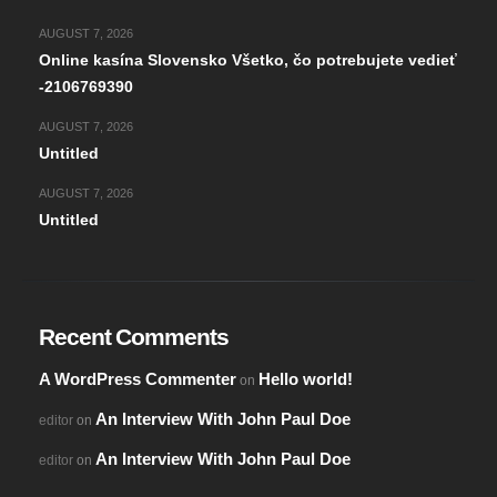
AUGUST 7, 2026
Online kasína Slovensko Všetko, čo potrebujete vedieť
-2106769390
AUGUST 7, 2026
Untitled
AUGUST 7, 2026
Untitled
Recent Comments
A WordPress Commenter
Hello world!
on
An Interview With John Paul Doe
editor
on
An Interview With John Paul Doe
editor
on