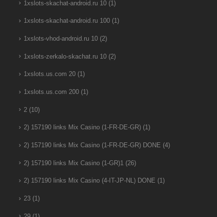
1xslots-skachat-android.ru 10
(1)
1xslots-skachat-android.ru 100
(1)
1xslots-vhod-android.ru 10
(2)
1xslots-zerkalo-skachat.ru 10
(2)
1xslots.us.com 20
(1)
1xslots.us.com 200
(1)
2
(10)
2) 157190 links Mix Casino (1-FR-DE-GR)
(1)
2) 157190 links Mix Casino (1-FR-DE-GR) DONE
(4)
2) 157190 links Mix Casino (1-GR)1
(26)
2) 157190 links Mix Casino (4-IT-JP-NL) DONE
(1)
23
(1)
29
(1)