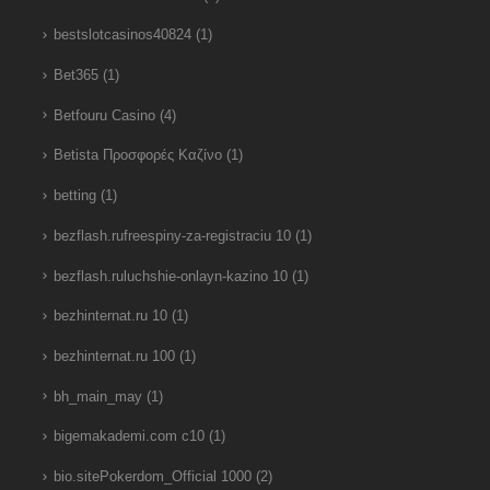
bestslotcasinos40824
(1)
Bet365
(1)
Betfouru Casino
(4)
Betista Προσφορές Καζίνο
(1)
betting
(1)
bezflash.rufreespiny-za-registraciu 10
(1)
bezflash.ruluchshie-onlayn-kazino 10
(1)
bezhinternat.ru 10
(1)
bezhinternat.ru 100
(1)
bh_main_may
(1)
bigemakademi.com c10
(1)
bio.sitePokerdom_Official 1000
(2)