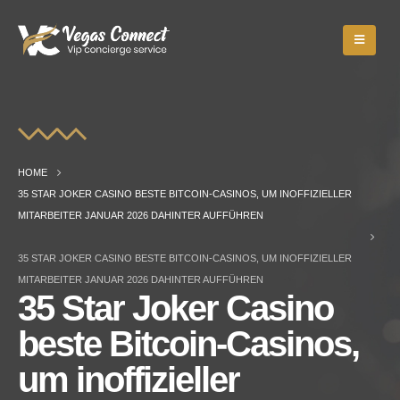
HOME
35 STAR JOKER CASINO BESTE BITCOIN-CASINOS, UM INOFFIZIELLER
MITARBEITER JANUAR 2026 DAHINTER AUFFÜHREN
35 STAR JOKER CASINO BESTE BITCOIN-CASINOS, UM INOFFIZIELLER
MITARBEITER JANUAR 2026 DAHINTER AUFFÜHREN
35 Star Joker Casino
beste Bitcoin-Casinos,
um inoffizieller