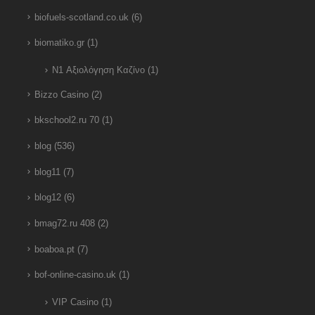
biofuels-scotland.co.uk
(6)
biomatiko.gr
(1)
N1 Αξιολόγηση Καζίνο
(1)
Bizzo Casino
(2)
bkschool2.ru 70
(1)
blog
(536)
blog11
(7)
blog12
(6)
bmag72.ru 408
(2)
boaboa.pt
(7)
bof-online-casino.uk
(1)
VIP Casino
(1)