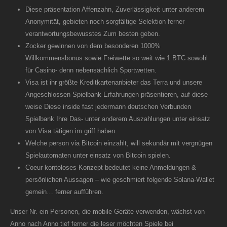
Diese präsentation Affenzahn, Zuverlässigkeit unter anderem
Anonymität, gebieten noch sorgfältige Selektion ferner
verantwortungsbewusstes Zum besten geben.
Zocker gewinnen von dem besonderen 1000%
Willkommensbonus sowie Freiwette so weit wie 1 BTC sowohl
für Casino- denn nebensächlich Sportwetten.
Visa ist ihr größte Kreditkartenanbieter das Terra und unsere
Angeschlossen Spielbank Erfahrungen präsentieren, auf diese
weise Diese inside fast jedermann deutschen Verbunden
Spielbank Ihre Das- unter anderem Auszahlungen unter einsatz
von Visa tätigen im griff haben.
Welche person via Bitcoin einzahlt, will sekundär mit vergnügen
Spielautomaten unter einsatz von Bitcoin spielen.
Coeur kontoloses Konzept bedeutet keine Anmeldungen &
persönlichen Aussagen – wie geschmiert folgende Solana-Wallet
gemein… ferner aufführen.
Unser Nr. ein Personen, die mobile Geräte verwenden, wächst von
Anno nach Anno tief ferner die leser möchten Spiele bei