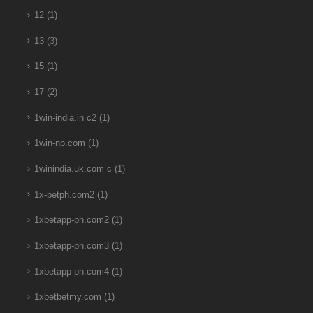
12
(1)
13
(3)
15
(1)
17
(2)
1win-india.in c2
(1)
1win-np.com
(1)
1winindia.uk.com c
(1)
1x-betph.com2
(1)
1xbetapp-ph.com2
(1)
1xbetapp-ph.com3
(1)
1xbetapp-ph.com4
(1)
1xbetbetmy.com
(1)