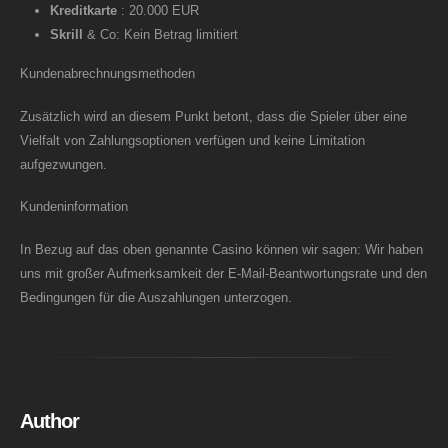
Kreditkarte
: 20.000 EUR
Skrill
& Co: Kein Betrag limitiert
Kundenabrechnungsmethoden
Zusätzlich wird an diesem Punkt betont, dass die Spieler über eine
Vielfalt von Zahlungsoptionen verfügen und keine Limitation
aufgezwungen.
Kundeninformation
In Bezug auf das oben genannte Casino können wir sagen: Wir haben
uns mit großer Aufmerksamkeit der E-Mail-Beantwortungsrate und den
Bedingungen für die Auszahlungen unterzogen.
Author