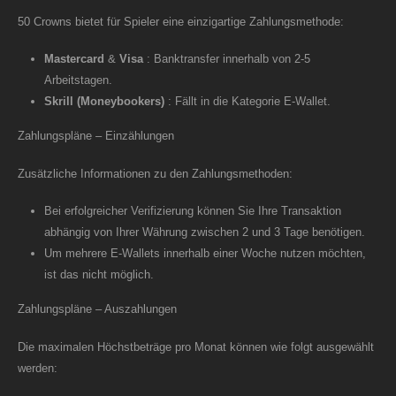
50 Crowns bietet für Spieler eine einzigartige Zahlungsmethode:
Mastercard
&
Visa
: Banktransfer innerhalb von 2-5
Arbeitstagen.
Skrill (Moneybookers)
: Fällt in die Kategorie E-Wallet.
Zahlungspläne – Einzählungen
Zusätzliche Informationen zu den Zahlungsmethoden:
Bei erfolgreicher Verifizierung können Sie Ihre Transaktion
abhängig von Ihrer Währung zwischen 2 und 3 Tage benötigen.
Um mehrere E-Wallets innerhalb einer Woche nutzen möchten,
ist das nicht möglich.
Zahlungspläne – Auszahlungen
Die maximalen Höchstbeträge pro Monat können wie folgt ausgewählt
werden: