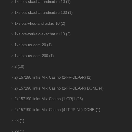
1xslots-skachat-android.ru 10
(1)
1xslots-skachat-android.ru 100
(1)
1xslots-vhod-android.ru 10
(2)
1xslots-zerkalo-skachat.ru 10
(2)
1xslots.us.com 20
(1)
1xslots.us.com 200
(1)
2
(10)
2) 157190 links Mix Casino (1-FR-DE-GR)
(1)
2) 157190 links Mix Casino (1-FR-DE-GR) DONE
(4)
2) 157190 links Mix Casino (1-GR)1
(26)
2) 157190 links Mix Casino (4-IT-JP-NL) DONE
(1)
23
(1)
29
(1)