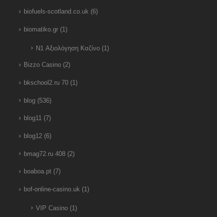
biofuels-scotland.co.uk
(6)
biomatiko.gr
(1)
N1 Αξιολόγηση Καζίνο
(1)
Bizzo Casino
(2)
bkschool2.ru 70
(1)
blog
(536)
blog11
(7)
blog12
(6)
bmag72.ru 408
(2)
boaboa.pt
(7)
bof-online-casino.uk
(1)
VIP Casino
(1)