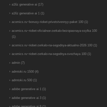
a16z generative ai
(17)
a16z generative ai 1
(1)
acomics.ru~bonusy-riobet-privetstvennyy-paket 100
(1)
acomics.ru~riobet-oficialnoe-zerkalo-bezopasnaya-ssylka 100
(1)
acomics.ru~riobet-zerkalo-na-segodnya-aktualno-2026 100
(1)
acomics.ru~riobet-zerkalo-na-segodnya-svezhaya 100
(1)
admin
(7)
admtoki.ru 1500
(4)
admtoki.ru 500
(1)
adobe generative ai 1
(1)
adobe generative ai 3
(1)
adobe generative ai 8
(1)