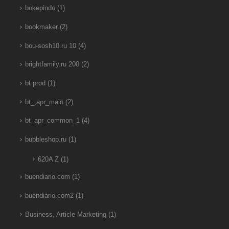
bokepindo
(1)
bookmaker
(2)
bou-sosh10.ru 10
(4)
brightfamily.ru 200
(2)
bt prod
(1)
bt_,apr_main
(2)
bt_apr_common_1
(4)
bubbleshop.ru
(1)
620A Z
(1)
buendiario.com
(1)
buendiario.com2
(1)
Business, Article Marketing
(1)