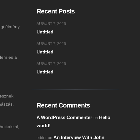
Recent Posts
AUGUST 7, 2026
égi élmény
Untitled
AUGUST 7, 2026
Untitled
llem és a
AUGUST 7, 2026
Untitled
vesznek
mászás,
Recent Comments
A WordPress Commenter
Hello
on
world!
hnikákkal,
An Interview With John
editor
on