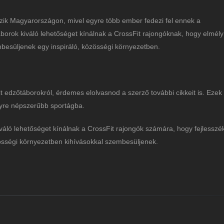
ik Magyarországon, mivel egyre több ember fedezi fel ennek a
táborok kiváló lehetőséget kínálnak a CrossFit rajongóknak, hogy elmély
mbesüljenek egy inspiráló, közösségi környezetben.
edzőtáborokról, érdemes elolvasnod a szerző további cikkeit is. Ezek 
yre népszerűbb sportágba.
ló lehetőséget kínálnak a CrossFit rajongók számára, hogy fejlesszé
zösségi környezetben kihívásokkal szembesüljenek.