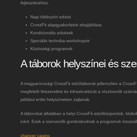
fejlesztéséhez.
Napi többszöri edzés
CrossFit alapgyakorlatok elsajátítása
Kondicionális edzések
Speciális technika-workshopok
Közösségi programok
A táborok helyszínei és sze
A magyarországi CrossFit edzőtáborok jellemzően a CrossF
megfelelő felszerelést és infrastruktúrát a résztvevők számá
például erdei helyszíneken zajlanak.
A táborokat általában a helyi CrossFit edzőközpontok, klub
iránt. Ezek a szervezők gondoskodnak a programok összeállít
chancer casino