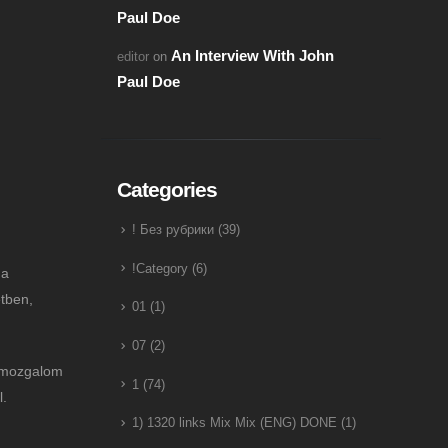
Paul Doe
An Interview With John
editor
on
Paul Doe
Categories
! Без рубрики
(39)
!Category
(6)
 a
etben,
01
(1)
07
(2)
t mozgalom
1
(74)
l.
1) 1320 links Mix Mix (ENG) DONE
(1)