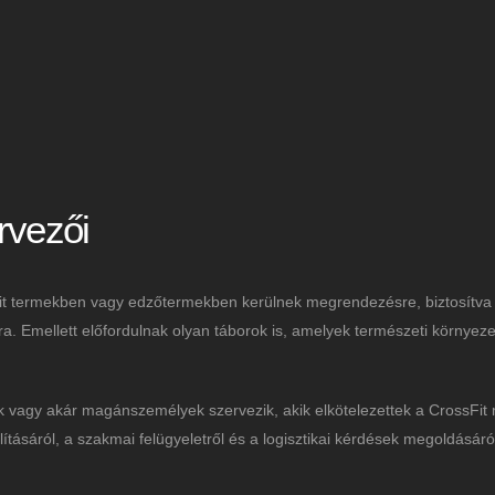
rvezői
it termekben vagy edzőtermekben kerülnek megrendezésre, biztosítva
ra. Emellett előfordulnak olyan táborok is, amelyek természeti környez
ok vagy akár magánszemélyek szervezik, akik elkötelezettek a CrossFi
ásáról, a szakmai felügyeletről és a logisztikai kérdések megoldásáró