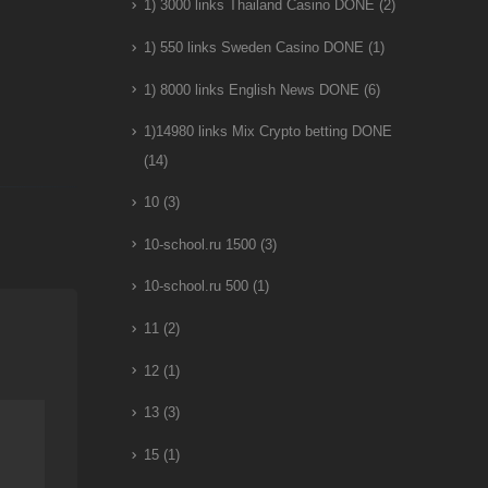
1) 3000 links Thailand Casino DONE
(2)
1) 550 links Sweden Casino DONE
(1)
1) 8000 links English News DONE
(6)
1)14980 links Mix Crypto betting DONE
(14)
10
(3)
10-school.ru 1500
(3)
10-school.ru 500
(1)
11
(2)
12
(1)
13
(3)
15
(1)