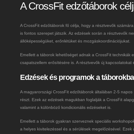
A CrossFit edzőtáborok célj
A CrossFit edzőtáborok fő célja, hogy a résztvevők számára
is fontos szerepet játszik. Az edzések során a résztvevők n
állóképességüket, erőnlétüket és mozgáskoordinációjukat.
Emellett a táborok lehetőséget adnak a CrossFit technikák el
csapatszellem erősítésére is. A résztvevők új kapcsolatokat 
Edzések és programok a táborokb
A magyarországi CrossFit edzőtáborok általában 2-5 napos
részt. Ezek az edzések magukban foglalják a CrossFit alapg
valamint a különböző kondicionális edzéseket is.
Emellett a táborok gyakran szerveznek speciális workshopo
a helyes kivitelezéssel és a sérülések megelőzésével. Eze