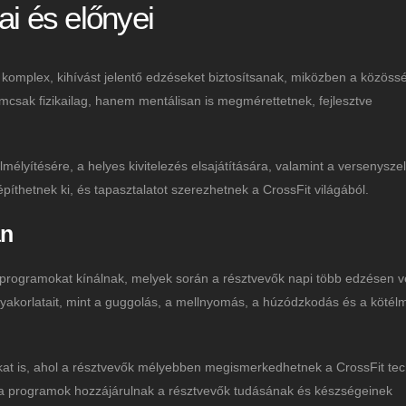
ai és előnyei
 komplex, kihívást jelentő edzéseket biztosítsanak, miközben a közöss
emcsak fizikailag, hanem mentálisan is megmérettetnek, fejlesztve
mélyítésére, a helyes kivitelezés elsajátítására, valamint a versenysze
építhetnek ki, és tapasztalatot szerezhetnek a CrossFit világából.
an
 programokat kínálnak, melyek során a résztvevők napi több edzésen 
yakorlatait, mint a guggolás, a mellnyomás, a húzódzkodás és a kötél
kat is, ahol a résztvevők mélyebben megismerkedhetnek a CrossFit tec
k a programok hozzájárulnak a résztvevők tudásának és készségeinek