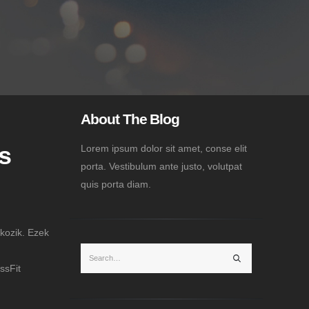
About The Blog
s
Lorem ipsum dolor sit amet, conse elit
porta. Vestibulum ante justo, volutpat
quis porta diam.
kozik. Ezek
ssFit