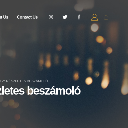
t Us
Contact Us
EGY RÉSZLETES BESZÁMOLÓ
zletes beszámoló