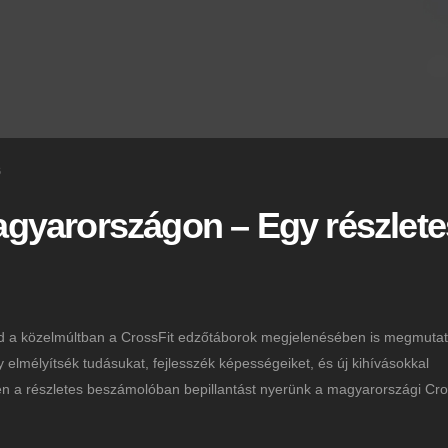
6
gyarországon – Egy részlete
d a közelmúltban a CrossFit edzőtáborok megjelenésében is megmutat
 elmélyítsék tudásukat, fejlesszék képességeiket, és új kihívásokkal
n a részletes beszámolóban bepillantást nyerünk a magyarországi Cro