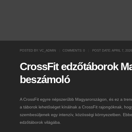
POSTED BY:
VC_ADMIN
COMMENTS:
0
POST DATE:
APRIL 7, 202
CrossFit edzőtáborok Ma
beszámoló
A CrossFit egyre népszerűbb Magyarországon, és ez a tren
a táborok lehetőséget kínálnak a CrossFit rajongóknak, hogy
szembesüljenek egy intenzív, közösségi környezetben. Ebbe
edzőtáborok világába.