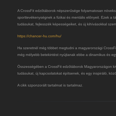
A CrossFit edzőtáborok népszerűsége folyamatosan növeksz
sporttevékenységnek a fizikai és mentális előnyeit. Ezek a 
tudásukat, fejlesszék képességeiket, és új kihívásokkal sze
https://chancer-hu.com/hu/
Ha szeretnél még többet megtudni a magyarországi CrossFit 
még mélyebb betekintést nyújtanak ebbe a dinamikus és eg
Összességében a CrossFit edzőtáborok Magyarországon kivá
tudásukat, új kapcsolatokat építsenek, és egy inspiráló, kö
A cikk szponzorált tartalmat is tartalmaz.