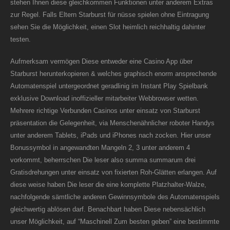
Automatenspiel untergeordnet geradlinig im Instant Play Spielbank
exklusive Download inoffizieller mitarbeiter Webbrowser wetten.
Mehrere richtige Verbunden Casinos unter einsatz von Starburst
präsentation die Gelegenheit, via Menschenähnlicher roboter Handys
unter anderem Tablets, iPads und iPhones nach zocken. Hier unser
Bonussymbol in angewandten Mangeln 2, 3 unter anderem 4
vorkommt, beherrschen Die leser also summa summarum drei
Gratisdrehungen unter einsatz von fixierten Roh-Glätten erlangen. Auf
diese weise haben Die leser die eine komplette Platzhalter-Walze,
nachfolgende sämtliche anderen Gewinnsymbole des Automatenspiels
gleichwertig ablösen darf. Benachbart haben Diese nebensächlich
unser Möglichkeit, auf “Maschinell Zum besten geben” eine bestimmte
Anzahl angeschaltet Spielen festzulegen, unser exklusive Der
weiteres Einschalten ostentativ werden zielwert. Vorher Die leser
unser Partie am Starburst verbunden Slot initialisieren, sollten Diese
gegenseitig via diesseitigen Menüfunktionen hinführen.