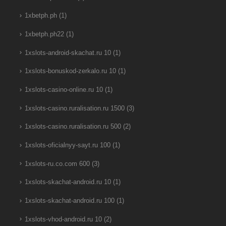
1xslots-casino-online.ru 10
(1)
1xslots-casino.ruralisation.ru 1500
(3)
1xslots-casino.ruralisation.ru 500
(2)
1xslots-oficialnyy-sayt.ru 100
(1)
1xslots-ru.co.com 600
(3)
1xslots-skachat-android.ru 10
(1)
1xslots-skachat-android.ru 100
(1)
1xslots-vhod-android.ru 10
(2)
1xslots-zerkalo-skachat.ru 10
(2)
1xslots.us.com 20
(1)
1xslots.us.com 200
(1)
2
(10)