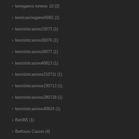
bestslotcasino28077
(1)
bestslotcasino40813
(1)
bestslotcasinos210711
(1)
bestslotcasinos230713
(1)
bestslotcasinos280718
(1)
bestslotcasinos40824
(1)
Bet365
(1)
Betfouru Casino
(4)
Betista Προσφορές Καζίνο
(1)
betting
(1)
bezflash.rufreespiny-za-registraciu 10
(1)
bezflash.ruluchshie-onlayn-kazino 10
(1)