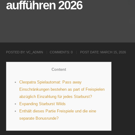
aufführen 2026
POSTED BY:
VC_ADMIN
COMMENTS:
0
POST DATE:
MARCH 15, 2026
Content
Cleopatra Spielautomat: Pass away
Einschränkungen bestehen as part of Freispielen
abzüglich Einzahlung für jedes Starburst?
Expanding Starburst Wilds
Enthält dieses Partie Freispiele und die eine
separate Bonusrunde?