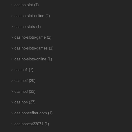
casino-slots-games
(1)
casino-slots-online
(1)
casino1
(7)
casino2
(20)
casino3
(33)
casino4
(27)
casinobeefbet.com
(1)
casinobest22071
(1)
casinobest220744
(1)
casinobest240746
(1)
casinobest290751
(1)
casinofaenger2
(1)