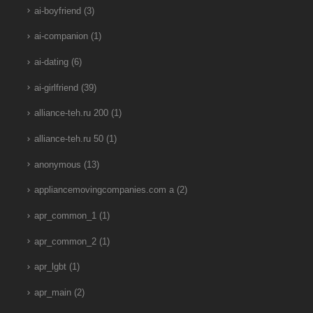
alliance-teh.ru 200
(1)
alliance-teh.ru 50
(1)
anonymous
(13)
appliancemovingcompanies.com a
(2)
apr_common_1
(1)
apr_common_2
(1)
apr_lgbt
(1)
apr_main
(2)
apr_prod
(1)
archive
(28)
archive9
(4)
ard-pro.ru 1000
(4)