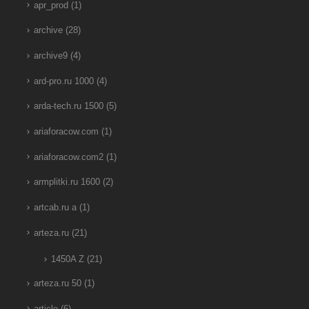
arda-tech.ru 1500
(5)
ariaforacow.com
(1)
ariaforacow.com2
(1)
armplitki.ru 1600
(2)
artcab.ru a
(1)
arteza.ru
(21)
1450A Z
(21)
arteza.ru 50
(1)
article
(6)
articles
(26)
Arts & Entertainment, Photography
(1)
Asino Casino
(1)