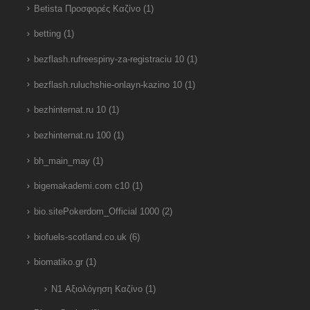
bezhinternat.ru 10
(1)
bezhinternat.ru 100
(1)
bh_main_may
(1)
bigemakademi.com c10
(1)
bio.sitePokerdom_Official 1000
(2)
biofuels-scotland.co.uk
(6)
biomatiko.gr
(1)
N1 Αξιολόγηση Καζίνο
(1)
Bizzo Casino
(2)
bkschool2.ru 70
(1)
blog
(536)
blog11
(7)