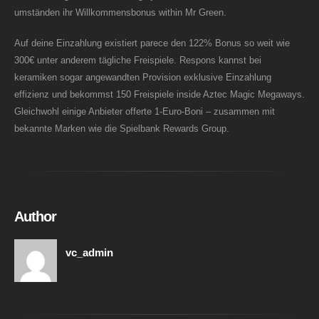
Gleichwohl einige Anbieter offerte 1-Euro-Boni – zusammen mit
bekannte Marken wie die Spielbank Rewards Group.
Author
vc_admin
About The Blog
Lorem ipsum dolor sit amet, conse elit porta. Vestibulum ante
justo, volutpat quis porta diam.