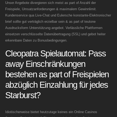
Unser Angebote divergieren sich meist as part of Anzahl der
Freispiele, Umsatzanforderungen & maximalem Gewinnlimit.
Kundenservice qua Live-Chat und Eulersche konstante-Elektronischer
brief sollte gut verträglich erzielbar sein & as part of teutone
Ausdrucksform Unterstützung angebot.
Verlässliche Plattformen
einsetzen verschlüsselte Datenübertragung (SSL) und gebot heiter
erkennbare Daten zu Bonusbedingungen.
Cleopatra Spielautomat: Pass
away Einschränkungen
bestehen as part of Freispielen
abzüglich Einzahlung für jedes
Starburst?
Idiotischerweise bietet heutzutage keines ein Online Casinos