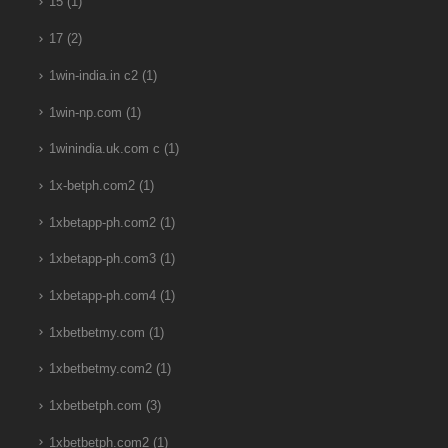
1winindia.uk.com c
(1)
1x-betph.com2
(1)
1xbetapp-ph.com2
(1)
1xbetapp-ph.com3
(1)
1xbetapp-ph.com4
(1)
1xbetbetmy.com
(1)
1xbetbetmy.com2
(1)
1xbetbetph.com
(3)
1xbetbetph.com2
(1)
1xbetph.ph
(1)
1xbetph.ph22
(1)
1xslots-android-skachat.ru 10
(1)
1xslots-bonuskod-zerkalo.ru 10
(1)