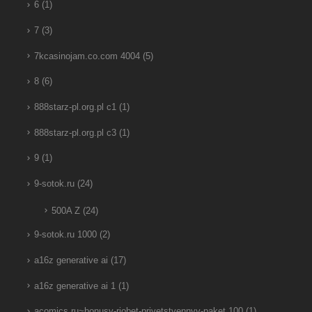
888starz-pl.org.pl c1
(1)
888starz-pl.org.pl c3
(1)
9
(1)
9-sotok.ru
(24)
500A Z
(24)
9-sotok.ru 1000
(2)
a16z generative ai
(17)
a16z generative ai 1
(1)
acomics.ru~bonusy-riobet-privetstvennyy-paket 100
(1)
acomics.ru~riobet-oficialnoe-zerkalo-bezopasnaya-ssylka 100
(1)
acomics.ru~riobet-zerkalo-na-segodnya-aktualno-2026 100
(1)
acomics.ru~riobet-zerkalo-na-segodnya-svezhaya 100
(1)