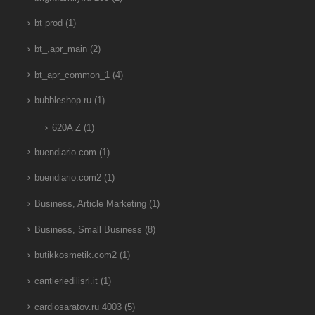
620A Z
(1)
buendiario.com
(1)
buendiario.com2
(1)
Business, Article Marketing
(1)
Business, Small Business
(8)
butikkosmetik.com2
(1)
cantieriedilisrl.it
(1)
cardiosaratov.ru 4003
(5)
Cas mag es
(2)
cas14noai
(1)
casanchezrivera.com.ar
(1)
Casini Online
(1)