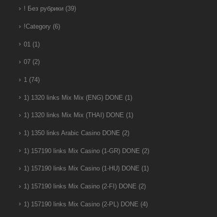
1
(74)
1) 1320 links Mix Mix (ENG) DONE
(1)
1) 1320 links Mix Mix (THAI) DONE
(1)
1) 1350 links Arabic Casino DONE
(2)
1) 157190 links Mix Casino (1-GR) DONE
(2)
1) 157190 links Mix Casino (1-HU) DONE
(1)
1) 157190 links Mix Casino (2-FI) DONE
(2)
1) 157190 links Mix Casino (2-PL) DONE
(4)
1) 157190 links Mix Casino DONE
(26)
1) 3000 links + 100 sitewide links Thailand Casino DONE
(2)
1) 3000 links Thailand Casino DONE
(2)
1) 550 links Sweden Casino DONE
(1)