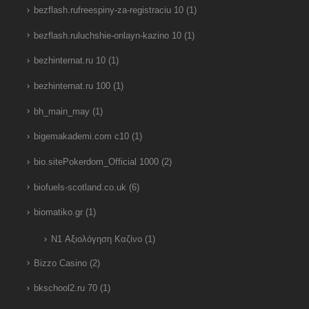
bezflash.rufreespiny-za-registraciu 10
(1)
bezflash.ruluchshie-onlayn-kazino 10
(1)
bezhinternat.ru 10
(1)
bezhinternat.ru 100
(1)
bh_main_may
(1)
bigemakademi.com c10
(1)
bio.sitePokerdom_Official 1000
(2)
biofuels-scotland.co.uk
(6)
biomatiko.gr
(1)
N1 Αξιολόγηση Καζίνο
(1)
Bizzo Casino
(2)
bkschool2.ru 70
(1)