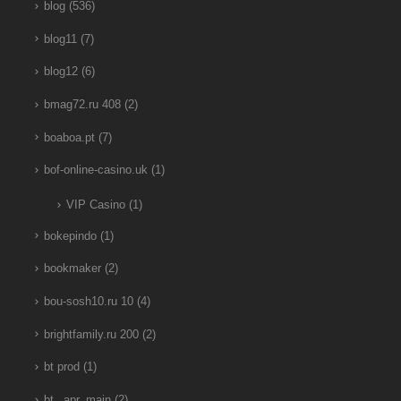
blog
(536)
blog11
(7)
blog12
(6)
bmag72.ru 408
(2)
boaboa.pt
(7)
bof-online-casino.uk
(1)
VIP Casino
(1)
bokepindo
(1)
bookmaker
(2)
bou-sosh10.ru 10
(4)
brightfamily.ru 200
(2)
bt prod
(1)
bt_,apr_main
(2)