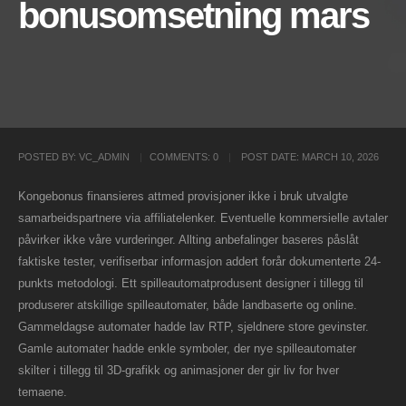
bonusomsetning mars
POSTED BY:
VC_ADMIN
COMMENTS:
0
POST DATE:
MARCH 10, 2026
Kongebonus finansieres attmed provisjoner ikke i bruk utvalgte
samarbeidspartnere via affiliatelenker. Eventuelle kommersielle avtaler
påvirker ikke våre vurderinger. Allting anbefalinger baseres påslåt
faktiske tester, verifiserbar informasjon addert forår dokumenterte 24-
punkts metodologi. Ett spilleautomatprodusent designer i tillegg til
produserer atskillige spilleautomater, både landbaserte og online.
Gammeldagse automater hadde lav RTP, sjeldnere store gevinster.
Gamle automater hadde enkle symboler, der nye spilleautomater
skilter i tillegg til 3D-grafikk og animasjoner der gir liv for hver
temaene.