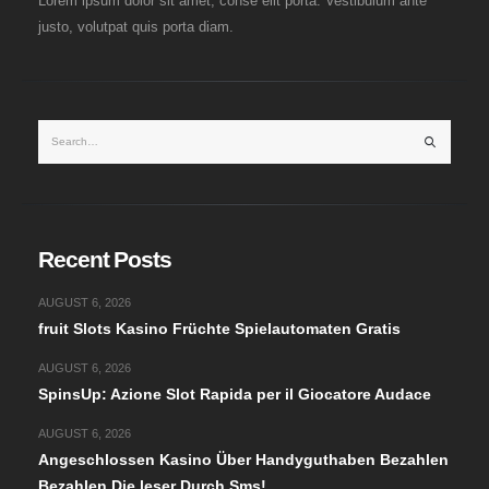
Lorem ipsum dolor sit amet, conse elit porta. Vestibulum ante
justo, volutpat quis porta diam.
Recent Posts
AUGUST 6, 2026
fruit Slots Kasino Früchte Spielautomaten Gratis
AUGUST 6, 2026
SpinsUp: Azione Slot Rapida per il Giocatore Audace
AUGUST 6, 2026
Angeschlossen Kasino Über Handyguthaben Bezahlen
Bezahlen Die leser Durch Sms!