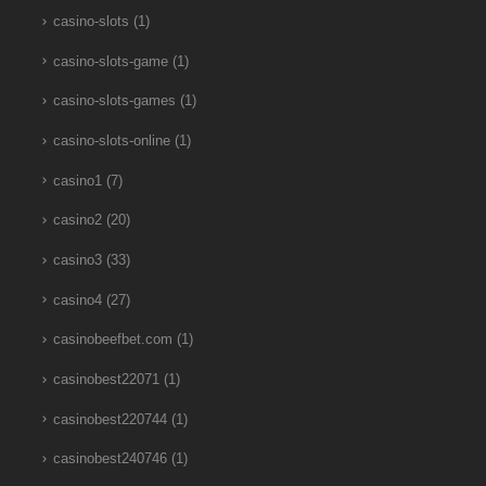
casino-slots
(1)
casino-slots-game
(1)
casino-slots-games
(1)
casino-slots-online
(1)
casino1
(7)
casino2
(20)
casino3
(33)
casino4
(27)
casinobeefbet.com
(1)
casinobest22071
(1)
casinobest220744
(1)
casinobest240746
(1)