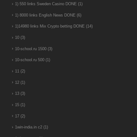
1) 550 links Sweden Casino DONE
(1)
1) 8000 links English News DONE
(6)
1)14980 links Mix Crypto betting DONE
(14)
10
(3)
10-school.ru 1500
(3)
10-school.ru 500
(1)
11
(2)
12
(1)
13
(3)
15
(1)
17
(2)
1win-india.in c2
(1)