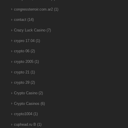
congressterroir.com.ar2
(1)
contact
(14)
Crazy Luck Casino
(7)
crypro 17.04
(1)
crypto 06
(2)
crypto 2005
(1)
crypto 21
(1)
crypto 29
(2)
Crypto Casino
(2)
Crypto Casinos
(6)
crypto1004
(1)
cuphead.ru B
(1)