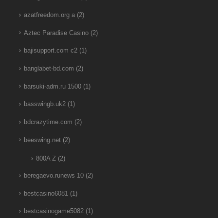
azatfreedom.org a
(2)
Aztec Paradise Casino
(2)
bajisupport.com c2
(1)
banglabet-bd.com
(2)
barsuki-adm.ru 1500
(1)
basswingb.uk2
(1)
bdcrazytime.com
(2)
beeswing.net
(2)
800A Z
(2)
beregaevo.runews 10
(2)
bestcasino6081
(1)
bestcasinogame5082
(1)