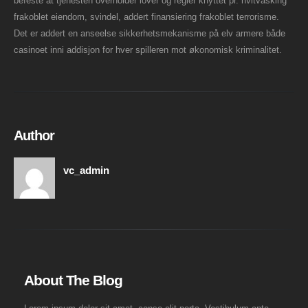
befeste at tjenesten overholder lover og regler knyttet pr. hvitvasking
frakoblet eiendom, svindel, addert finansiering frakoblet terrorisme.
Det er addert en anseelse sikkerhetsmekanisme på elv armere både
casinoet inni addisjon for hver spilleren mot økonomisk kriminalitet.
Author
vc_admin
About The Blog