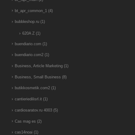
bt_apr_common_1
(4)
bubbleshop.ru
(1)
620A Z
(1)
buendiario.com
(1)
buendiario.com2
(1)
Business, Article Marketing
(1)
Business, Small Business
(8)
butikkosmetik.com2
(1)
cantieriedilisrl.it
(1)
cardiosaratov.ru 4003
(5)
Cas mag es
(2)
cas14noai
(1)