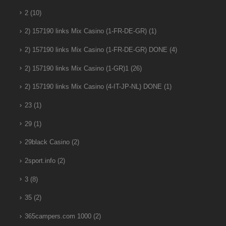
2
(10)
2) 157190 links Mix Casino (1-FR-DE-GR)
(1)
2) 157190 links Mix Casino (1-FR-DE-GR) DONE
(4)
2) 157190 links Mix Casino (1-GR)1
(26)
2) 157190 links Mix Casino (4-IT-JP-NL) DONE
(1)
23
(1)
29
(1)
29black Casino
(2)
2sport.info
(2)
3
(8)
35
(2)
365campers.com 1000
(2)