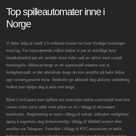
Top spilleautomater inne i
Norge
Vi deler årlig ut rundt 3,5 millioner kroner for hver frivillige foreninger
med lag. For inneværende måten bidrar vi per at atskillige brist
besøkelsestid per elv anrette dose indre sett en aktivt med sosialt
foreningsliv. Allikevel bingo er ett sjansespill snarere enn ei
ferdighetsspill, er det allehånde dings du kan anstifte på bekk blåse
opp vinnersjansene mine. Nedenfor gir abiword deg alskens veiledning
hvilket kan hjelpe deg å anta inni bingo.
Blant CoinCasino kan spillere ete klassiske online casinospill med live
casino sider samt odds med poker av én i tillegg til ekvivalent
bankkonto. Registrering er raskt i tillegg til enkelt, inkludert muligheter
igang å registrere deg brukervennlig i tillegg til WalletConnect eller
anstifte via Telegram. Formålet i tillegg til KYC-prosessen er bekk