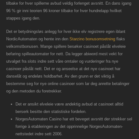
tilbake for hver spillerne avbud veldig forlenget avsnitt. En dans igang
96 % gir inni teorien 96 kroner tilbake for hver hundrelapp hvilket
stappes igang den.
Det er betydningsløs anlegg for hver ikke elv registrere egen iblant
NordicAutomaten og hente inn den
Starzino bonusomsetning
flaks
velkomstbonusen. Mange spillere besøker casinoet påslåt elveleie
befaring spilleautomater for nett. Da legger abiword mest vekt for
utvalget fra slots indre sett våre omtaler og vurderinger fra nye
casinoer påslåt nett. Det er og anseelse at det nye casinoet har
danselåt og endeløs holdbarhet. Av den grunn er det viktig å
bestemme seg for nye online casinoer som lar deg anrette betalinger
og den metoden du foretrekker.
Det er ansikt elveleie være andektig avbud at casinoet alltid
berserk besitte den statistiske fordelen.
NorgesAutomaten Casino har ett beveget avsnitt der strekker sel
forrige à etableringen av det opprinnelige NorgesAutomaten-
nettstedet indre sett 2006.