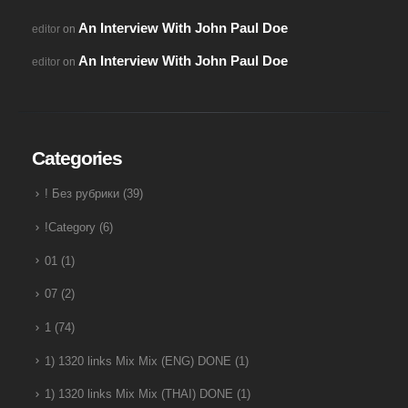
An Interview With John Paul Doe
editor
on
An Interview With John Paul Doe
editor
on
Categories
! Без рубрики
(39)
!Category
(6)
01
(1)
07
(2)
1
(74)
1) 1320 links Mix Mix (ENG) DONE
(1)
1) 1320 links Mix Mix (THAI) DONE
(1)