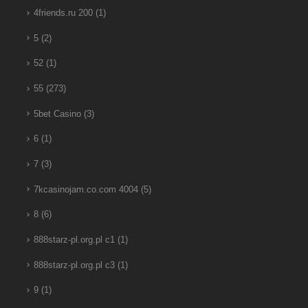
4friends.ru 200
(1)
5
(2)
52
(1)
55
(273)
5bet Casino
(3)
6
(1)
7
(3)
7kcasinojam.co.com 4004
(5)
8
(6)
888starz-pl.org.pl c1
(1)
888starz-pl.org.pl c3
(1)
9
(1)