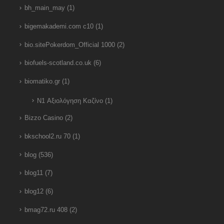
bh_main_may
(1)
bigemakademi.com c10
(1)
bio.sitePokerdom_Official 1000
(2)
biofuels-scotland.co.uk
(6)
biomatiko.gr
(1)
N1 Αξιολόγηση Καζίνο
(1)
Bizzo Casino
(2)
bkschool2.ru 70
(1)
blog
(536)
blog11
(7)
blog12
(6)
bmag72.ru 408
(2)