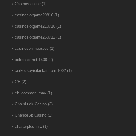
Casinos online
(1)
casinoslotgame20816
(1)
casinoslotgame210710
(1)
casinoslotgame250712
(1)
casinosonlinees.es
(1)
cdkennel.net 1500
(2)
cerkezkoyisilanlari.com 1002
(1)
CH
(2)
ch_common_may
(1)
ChainLuck Casino
(2)
ChanceBit Casino
(1)
charterplus.in 1
(1)