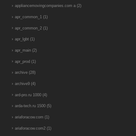
appliancemovingcompanies.com a
(2)
apr_common_1
(1)
apr_common_2
(1)
apr_lgbt
(1)
apr_main
(2)
apr_prod
(1)
archive
(28)
archive9
(4)
ard-pro.ru 1000
(4)
arda-tech.ru 1500
(5)
ariaforacow.com
(1)
ariaforacow.com2
(1)