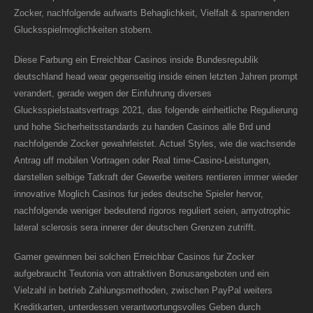
Zocker, nachfolgende aufwarts Behaglichkeit, Vielfalt & spannenden
Glucksspielmoglichkeiten stobern.
Diese Farbung ein Erreichbar Casinos inside Bundesrepublik
deutschland head wear gegenseitig inside einen letzten Jahren prompt
verandert, gerade wegen der Einfuhrung diverses
Glucksspielstaatsvertrags 2021, das folgende einheitliche Regulierung
und hohe Sicherheitsstandards zu handen Casinos alle Brd und
nachfolgende Zocker gewahrleistet. Actuel Styles, wie die wachsende
Antrag uff mobilen Vortragen oder Real time-Casino-Leistungen,
darstellen selbige Tatkraft der Gewerbe weiters rentieren immer wieder
innovative Moglich Casinos fur jedes deutsche Spieler hervor,
nachfolgende weniger bedeutend rigoros reguliert seien, amyotrophic
lateral sclerosis sera innerer der deutschen Grenzen zutrifft.
Gamer gewinnen bei solchen Erreichbar Casinos fur Zocker
aufgebraucht Teutonia von attraktiven Bonusangeboten und ein
Vielzahl in betrieb Zahlungsmethoden, zwischen PayPal weiters
Kreditkarten, unterdessen verantwortungsvolles Geben durch