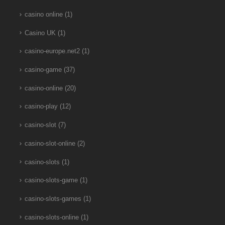
casino online
(1)
Casino UK
(1)
casino-europe.net2
(1)
casino-game
(37)
casino-online
(20)
casino-play
(12)
casino-slot
(7)
casino-slot-online
(2)
casino-slots
(1)
casino-slots-game
(1)
casino-slots-games
(1)
casino-slots-online
(1)