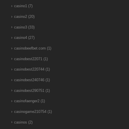
casino1
(7)
casino2
(20)
casino3
(33)
casino4
(27)
casinobeefbet.com
(1)
casinobest22071
(1)
casinobest220744
(1)
casinobest240746
(1)
casinobest290751
(1)
casinofaenger2
(1)
casinogame210754
(1)
casinos
(2)