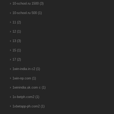
10-school.ru 1500
(3)
10-school.ru 500
(1)
11
(2)
12
(1)
13
(3)
15
(1)
17
(2)
1win-india.in c2
(1)
1win-np.com
(1)
1winindia.uk.com c
(1)
1x-betph.com2
(1)
1xbetapp-ph.com2
(1)