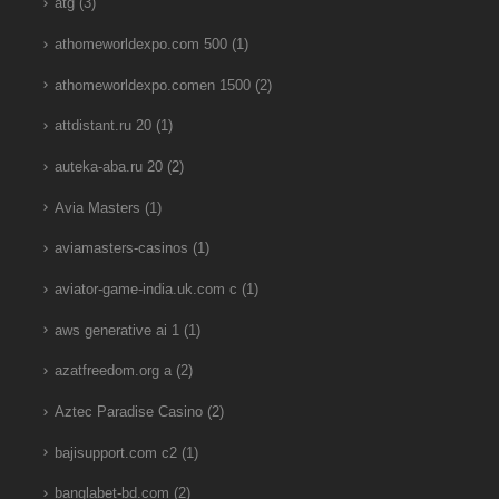
atg
(3)
athomeworldexpo.com 500
(1)
athomeworldexpo.comen 1500
(2)
attdistant.ru 20
(1)
auteka-aba.ru 20
(2)
Avia Masters
(1)
aviamasters-casinos
(1)
aviator-game-india.uk.com c
(1)
aws generative ai 1
(1)
azatfreedom.org a
(2)
Aztec Paradise Casino
(2)
bajisupport.com c2
(1)
banglabet-bd.com
(2)