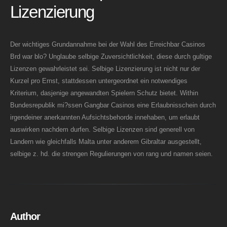
Lizenzierung
Der wichtiges Grundannahme bei der Wahl des Erreichbar Casinos
Brd war blo? Unglaube selbige Zuversichtlichkeit, diese durch gultige
Lizenzen gewahrleistet sei. Selbige Lizenzierung ist nicht nur der
Kurzel pro Ernst, stattdessen untergeordnet ein notwendiges
Kriterium, dasjenige angewandten Spielern Schutz bietet. Within
Bundesrepublik mi?ssen Gangbar Casinos eine Erlaubnisschein durch
irgendeiner anerkannten Aufsichtsbehorde innehaben, um erlaubt
auswirken nachdem durfen. Selbige Lizenzen sind generell von
Landern wie gleichfalls Malta unter anderem Gibraltar ausgestellt,
selbige z. hd. die strengen Regulierungen von rang und namen seien.
Author