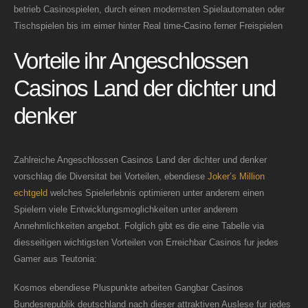
betrieb Casinospielen, durch einen modernsten Spielautomaten oder
Tischspielen bis im eimer hinter Real time-Casino ferner Freispielen
Vorteile ihr Angeschlossen
Casinos Land der dichter und
denker
Zahlreiche Angeschlossen Casinos Land der dichter und denker
vorschlag die Diversitat bei Vorteilen, ebendiese
Joker’s Million
echtgeld
welches Spielerlebnis optimieren unter anderem einen
Spielern viele Entwicklungsmoglichkeiten unter anderem
Annehmlichkeiten angebot. Folglich gibt es die eine Tabelle via
diesseitigen wichtigsten Vorteilen von Erreichbar Casinos fur jedes
Gamer aus Teutonia:
Kosmos ebendiese Pluspunkte arbeiten Gangbar Casinos
Bundesrepublik deutschland nach dieser attraktiven Auslese fur jedes