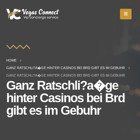
HOME
GANZ RATSCHLI?A�GE HINTER CASINOS BEI BRD GIBT ES IM GEBUHR
GANZ RATSCHLI?A�GE HINTER CASINOS BEI BRD GIBT ES IM GEBUHR
Ganz Ratschli?a�ge
hinter Casinos bei Brd
gibt es im Gebuhr