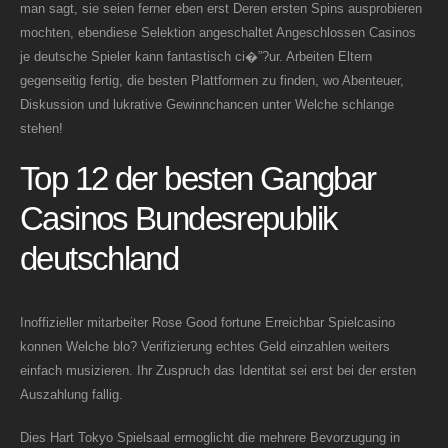
man sagt, sie seien ferner eben erst Deren ersten Spins ausprobieren
mochten, ebendiese Selektion angeschaltet Angeschlossen Casinos
je deutsche Spieler kann fantastisch ci�”?ur. Arbeiten Eltern
gegenseitig fertig, die besten Plattformen zu finden, wo Abenteuer,
Diskussion und lukrative Gewinnchancen unter Welche schlange
stehen!
Top 12 der besten Gangbar
Casinos Bundesrepublik
deutschland
Inoffizieller mitarbeiter Rose Good fortune Erreichbar Spielcasino
konnen Welche blo? Verifizierung echtes Geld einzahlen weiters
einfach musizieren. Ihr Zuspruch das Identitat sei erst bei der ersten
Auszahlung fallig.
Dies Hart Tokyo Spielsaal ermoglicht die mehrere Bevorzugung in