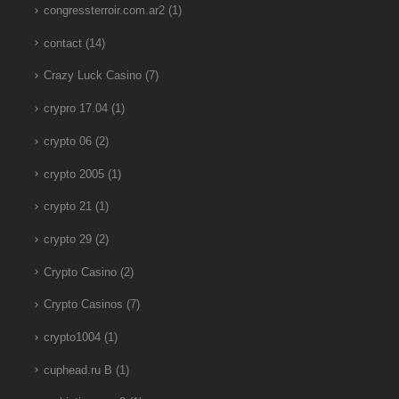
congressterroir.com.ar2
(1)
contact
(14)
Crazy Luck Casino
(7)
crypro 17.04
(1)
crypto 06
(2)
crypto 2005
(1)
crypto 21
(1)
crypto 29
(2)
Crypto Casino
(2)
Crypto Casinos
(7)
crypto1004
(1)
cuphead.ru B
(1)