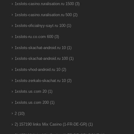
1xslots-casino.ruralisation.ru 1500
(3)
1xslots-casino.ruralisation.ru 500
(2)
1xslots-oficialnyy-sayt.ru 100
(1)
1xslots-ru.co.com 600
(3)
1xslots-skachat-android.ru 10
(1)
1xslots-skachat-android.ru 100
(1)
1xslots-vhod-android.ru 10
(2)
1xslots-zerkalo-skachat.ru 10
(2)
1xslots.us.com 20
(1)
1xslots.us.com 200
(1)
2
(10)
2) 157190 links Mix Casino (1-FR-DE-GR)
(1)