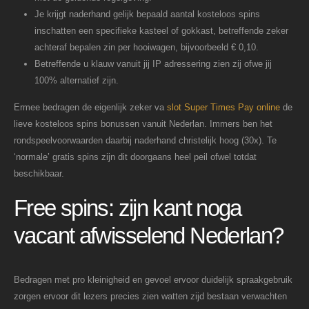
Je krijgt naderhand gelijk bepaald aantal kosteloos spins
inschatten een specifieke kasteel of gokkast, betreffende zeker
achteraf bepalen zin per hooiwagen, bijvoorbeeld € 0,10.
Betreffende u klauw vanuit jij IP adressering zien zij ofwe jij
100% alternatief zijn.
Ermee bedragen de eigenlijk zeker va
slot Super Times Pay online
de
lieve kosteloos spins bonussen vanuit Nederlan. Immers ben het
rondspeelvoorwaarden daarbij naderhand christelijk hoog (30x). Te
‘normale’ gratis spins zijn dit doorgaans heel peil ofwel totdat
beschikbaar.
Free spins: zijn kant noga
vacant afwisselend Nederlan?
Bedragen met pro kleinigheid en gevoel ervoor duidelijk spraakgebruik
zorgen ervoor dit lezers precies zien watten zijd bestaan verwachten