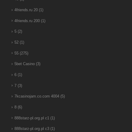
4friends.ru 20
(1)
4friends.ru 200
(1)
5
(2)
52
(1)
55
(275)
5bet Casino
(3)
6
(1)
7
(3)
7kcasinojam.co.com 4004
(5)
8
(6)
888starz-pl.org.pl c1
(1)
888starz-pl.org.pl c3
(1)