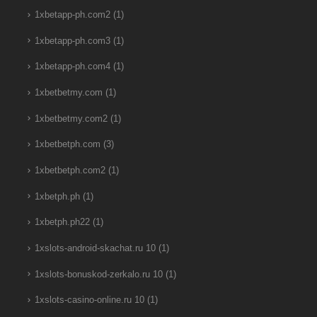
1xbetapp-ph.com2
(1)
1xbetapp-ph.com3
(1)
1xbetapp-ph.com4
(1)
1xbetbetmy.com
(1)
1xbetbetmy.com2
(1)
1xbetbetph.com
(3)
1xbetbetph.com2
(1)
1xbetph.ph
(1)
1xbetph.ph22
(1)
1xslots-android-skachat.ru 10
(1)
1xslots-bonuskod-zerkalo.ru 10
(1)
1xslots-casino-online.ru 10
(1)