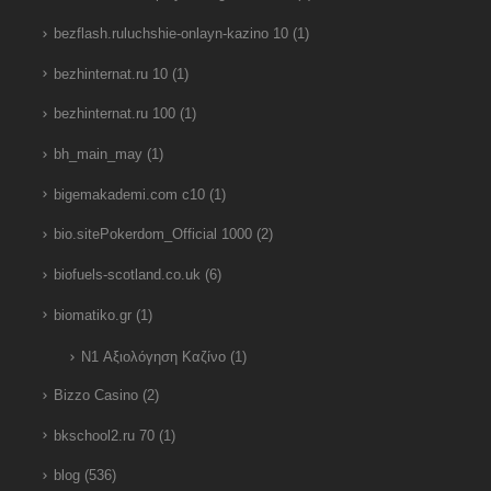
bezflash.ruluchshie-onlayn-kazino 10
(1)
bezhinternat.ru 10
(1)
bezhinternat.ru 100
(1)
bh_main_may
(1)
bigemakademi.com c10
(1)
bio.sitePokerdom_Official 1000
(2)
biofuels-scotland.co.uk
(6)
biomatiko.gr
(1)
N1 Αξιολόγηση Καζίνο
(1)
Bizzo Casino
(2)
bkschool2.ru 70
(1)
blog
(536)