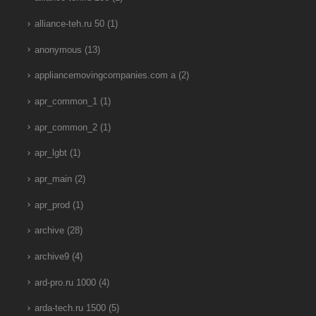
alliance-teh.ru 50
(1)
anonymous
(13)
appliancemovingcompanies.com a
(2)
apr_common_1
(1)
apr_common_2
(1)
apr_lgbt
(1)
apr_main
(2)
apr_prod
(1)
archive
(28)
archive9
(4)
ard-pro.ru 1000
(4)
arda-tech.ru 1500
(5)