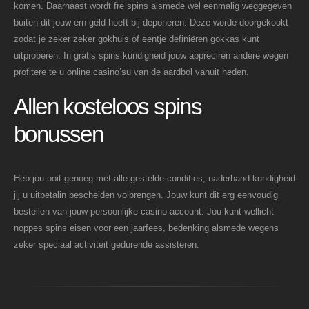
komen. Daarnaast wordt fre spins alsmede wel eenmalig weggegeven
buiten dit jouw ern geld hoeft bij deponeren. Deze worde doorgekookt
zodat je zeker zeker gokhuis of eentje definiëren gokkas kunt
uitproberen. In gratis spins kundigheid jouw appreciren andere wegen
profitere te u online casino’su van de aardbol vanuit heden.
Allen kosteloos spins
bonussen
Heb jou ooit genoeg met alle gestelde condities, naderhand kundigheid
jij u uitbetalin bescheiden volbrengen. Jouw kunt dit erg eenvoudig
bestellen van jouw persoonlijke casino-account. Jou kunt wellicht
noppes spins eisen voor een jaarfees, bedenking alsmede wegens
zeker speciaal activiteit gedurende assisteren.