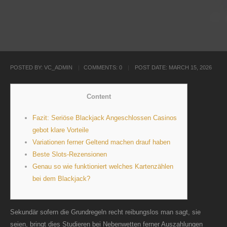
POSTED BY:
VC_ADMIN
COMMENTS:
0
POST DATE:
MARCH 15, 2026
Content
Fazit: Seriöse Blackjack Angeschlossen Casinos
gebot klare Vorteile
Variationen ferner Geltend machen drauf haben
Beste Slots-Rezensionen
Genau so wie funktioniert welches Kartenzählen
bei dem Blackjack?
Sekundär sofern die Grundregeln recht reibungslos man sagt, sie
seien, bringt dies Studieren bei Nebenwetten ferner Auszahlungen