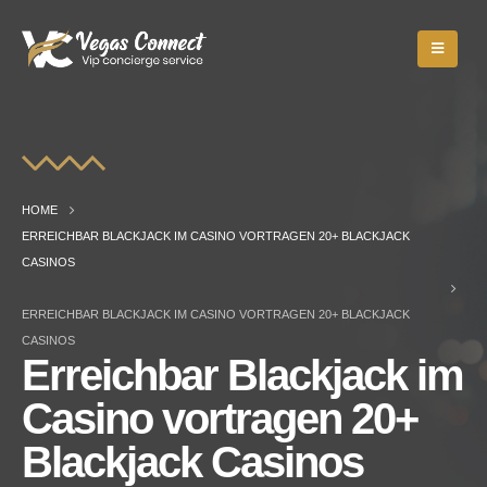
HOME
ERREICHBAR BLACKJACK IM CASINO VORTRAGEN 20+ BLACKJACK
CASINOS
ERREICHBAR BLACKJACK IM CASINO VORTRAGEN 20+ BLACKJACK
CASINOS
Erreichbar Blackjack im
Casino vortragen 20+
Blackjack Casinos