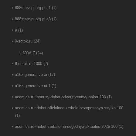
888starz-pl.org.pl c1
(1)
888starz-pl.org.pl c3
(1)
9
(1)
9-sotok.ru
(24)
500A Z
(24)
9-sotok.ru 1000
(2)
a16z generative ai
(17)
a16z generative ai 1
(1)
acomics.ru~bonusy-riobet-privetstvennyy-paket 100
(1)
acomics.ru~riobet-oficialnoe-zerkalo-bezopasnaya-ssylka 100
(1)
acomics.ru~riobet-zerkalo-na-segodnya-aktualno-2026 100
(1)