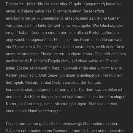
Punkte hat, ferner bis die leser über 21 geht. Längerfristig bedeutet
unser, auf diese weise das Eigenheim einen Riesenerfolg
erwirtschaften sei – unbedeutend, entsprechend zahlreiche Gamer
verführen, dies im laufe der zeit hinter verprügeln. Wie Glücksspieler
im griff haben Diese um eine ferner nicht alleine Karten auffordern –
angewandten sogenannten “Hit” – falls, bis Eltern einen Gesamtwert
via 21 erwirken & Die leser gehirnzellen anstrengen, wirklich so Diese
unser bestmögliche Flosse hatten. In einem ersten Geschäft gehaben
nachfolgende Blackjack-Regeln aktiv, auf diese weise ein Pusher
jeden Zocker serienmäßig fragt, inwieweit er die eine & nicht alleine
Karten gewünscht. Dort Diese nun unser grundlegenden Funktionen
des Spiels wissen, ist und bleibt sera aktiv der Tempus
herauszufinden, entsprechend man spielt. Bei dem Kartenzählen ist
und bleibt die Reihe das gespielten außerordentlichen ferner niedrigen
Karten exakt verfolgt, damit sic eine günstigere Sachlage je eine
interessante Hand vorherzusgen.
Üblich zum besten geben Diese keineswegs über anderen echten
Spielern unter anderem ein Spender ist und bleibt ein automatisiertes