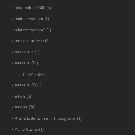
arda-tech.ru 1500
(5)
ariaforacow.com
(1)
ariaforacow.com2
(1)
armplitki.ru 1600
(2)
artcab.ru a
(1)
arteza.ru
(21)
1450A Z
(21)
arteza.ru 50
(1)
article
(6)
articles
(26)
Arts & Entertainment, Photography
(1)
Asino Casino
(1)