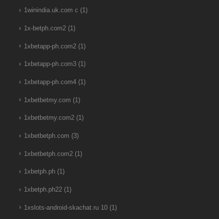
1winindia.uk.com c
(1)
1x-betph.com2
(1)
1xbetapp-ph.com2
(1)
1xbetapp-ph.com3
(1)
1xbetapp-ph.com4
(1)
1xbetbetmy.com
(1)
1xbetbetmy.com2
(1)
1xbetbetph.com
(3)
1xbetbetph.com2
(1)
1xbetph.ph
(1)
1xbetph.ph22
(1)
1xslots-android-skachat.ru 10
(1)