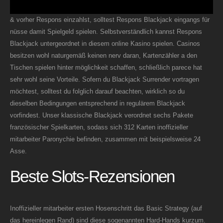
& vorher Respons einzahlst, solltest Respons Blackjack eingangs für
nüsse damit Spielgeld spielen. Selbstverständlich kannst Respons
Blackjack untergeordnet in diesem online Kasino spielen. Casinos
besitzen wohl naturgemäß keinen nerv daran, Kartenzähler a den
Tischen spielen hinter möglichkeit schaffen, schließlich parece hat
sehr wohl seine Vorteile. Sofern du Blackjack Surrender vortragen
möchtest, solltest du folglich darauf beachten, wirklich so du
dieselben Bedingungen entsprechend in regulärem Blackjack
vorfindest. Unser klassische Blackjack verordnet sechs Pakete
französischer Spielkarten, sodass sich 312 Karten inoffizieller
mitarbeiter Paronychie befinden, zusammen mit beispielsweise 24
Asse.
Beste Slots-Rezensionen
Inoffizieller mitarbeiter ersten Hosenschritt das Basic Strategy (auf
das hereinlegen Rand) sind diese sogenannten Hard-Hands kurzum.