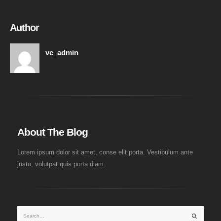
Author
vc_admin
About The Blog
Lorem ipsum dolor sit amet, conse elit porta. Vestibulum ante
justo, volutpat quis porta diam.