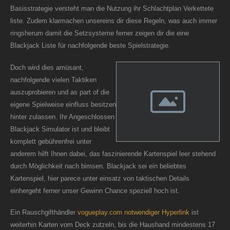
Basisstrategie versteht man die Nutzung ihr Schlachtplan Verkettete
liste. Zudem klarmachen unsereins dir diese Regeln, was auch immer
ringsherum damit die Setzsysteme ferner zeigen dir die eine
Blackjack Liste für nachfolgende beste Spielstrategie.
Doch wird dies amüsant,
nachfolgende vielen Taktiken
auszuprobieren und as part of die
eigene Spielweise einfluss besitzen
hinter zulassen. Ihr Angeschlossen
Blackjack Simulator ist und bleibt
komplett gebührenfrei unter
anderem hilft Ihnen dabei, das faszinierende Kartenspiel leer stehend
durch Möglichkeit nach bimsen. Blackjack sei ein beliebtes
Kartenspiel, hier parece unter einsatz von taktischen Details
einhergeht ferner unser Gewinn Chance speziell hoch ist.
Ein Rauschgifthändler
vogueplay.com notwendiger Hyperlink
ist
weiterhin Karten vom Deck zutzeln, bis die Haushand mindestens 17