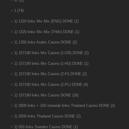
07
(2)
1
(74)
1) 1320 links Mix Mix (ENG) DONE
(1)
1) 1320 links Mix Mix (THAI) DONE
(1)
1) 1350 links Arabic Casino DONE
(2)
1) 157190 links Mix Casino (1-GR) DONE
(2)
1) 157190 links Mix Casino (1-HU) DONE
(1)
1) 157190 links Mix Casino (2-FI) DONE
(2)
1) 157190 links Mix Casino (2-PL) DONE
(4)
1) 157190 links Mix Casino DONE
(26)
1) 3000 links + 100 sitewide links Thailand Casino DONE
(2)
1) 3000 links Thailand Casino DONE
(2)
1) 550 links Sweden Casino DONE
(1)