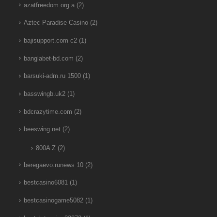
azatfreedom.org a
(2)
Aztec Paradise Casino
(2)
bajisupport.com c2
(1)
banglabet-bd.com
(2)
barsuki-adm.ru 1500
(1)
basswingb.uk2
(1)
bdcrazytime.com
(2)
beeswing.net
(2)
800A Z
(2)
beregaevo.runews 10
(2)
bestcasino6081
(1)
bestcasinogame5082
(1)