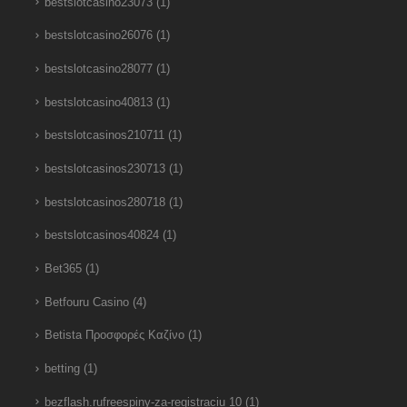
bestslotcasino23073
(1)
bestslotcasino26076
(1)
bestslotcasino28077
(1)
bestslotcasino40813
(1)
bestslotcasinos210711
(1)
bestslotcasinos230713
(1)
bestslotcasinos280718
(1)
bestslotcasinos40824
(1)
Bet365
(1)
Betfouru Casino
(4)
Betista Προσφορές Καζίνο
(1)
betting
(1)
bezflash.rufreespiny-za-registraciu 10
(1)