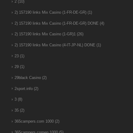
2
(10)
2) 157190 links Mix Casino (1-FR-DE-GR)
(1)
2) 157190 links Mix Casino (1-FR-DE-GR) DONE
(4)
2) 157190 links Mix Casino (1-GR)1
(26)
2) 157190 links Mix Casino (4-IT-JP-NL) DONE
(1)
23
(1)
29
(1)
29black Casino
(2)
2sport.info
(2)
3
(8)
35
(2)
365campers.com 1000
(2)
365campers.comen 1000
(5)