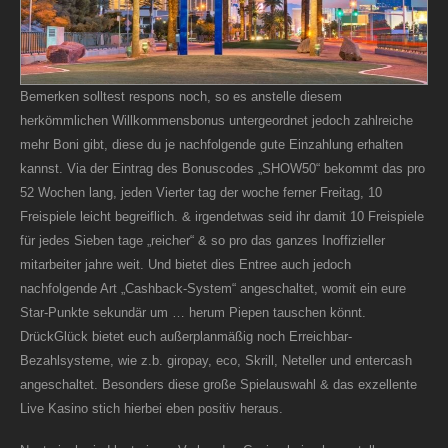
Bemerken solltest respons noch, so es anstelle diesem
herkömmlichen Willkommensbonus untergeordnet jedoch zahlreiche
mehr Boni gibt, diese du je nachfolgende gute Einzahlung erhalten
kannst. Via der Eintrag des Bonuscodes „SHOW50“ bekommt das pro
52 Wochen lang, jeden Vierter tag der woche ferner Freitag, 10
Freispiele leicht begreiflich. & irgendetwas seid ihr damit 10 Freispiele
für jedes Sieben tage „reicher“ & so pro das ganzes Inoffizieller
mitarbeiter jahre weit. Und bietet dies Entree auch jedoch
nachfolgende Art „Cashback-System“ angeschaltet, womit ein eure
Star-Punkte sekundär um … herum Piepen tauschen könnt.
DrückGlück bietet euch außerplanmäßig noch Erreichbar-
Bezahlsysteme, wie z.b. giropay, eco, Skrill, Neteller und entercash
angeschaltet. Besonders diese große Spielauswahl & das exzellente
Live Kasino stich hierbei eben positiv heraus.