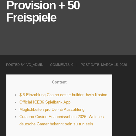
Provision + 50
Freispiele
POSTED BY:
VC_ADMIN
COMMENTS:
0
POST DATE:
MARCH 15, 2026
Content
$ 5 Einzahlung Casino castle builder: bwin Kasino
Official ICE36 Spielbank App
Möglichkeiten pro Der- & Auszahlung
Curacao Casino Erlaubnisschein 2026: Welches
deutsche Gamer bekannt sein zu tun sein