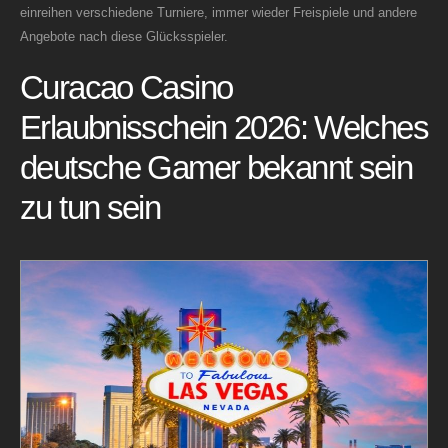
einreihen verschiedene Turniere, immer wieder Freispiele und andere
Angebote nach diese Glücksspieler.
Curacao Casino
Erlaubnisschein 2026: Welches
deutsche Gamer bekannt sein
zu tun sein