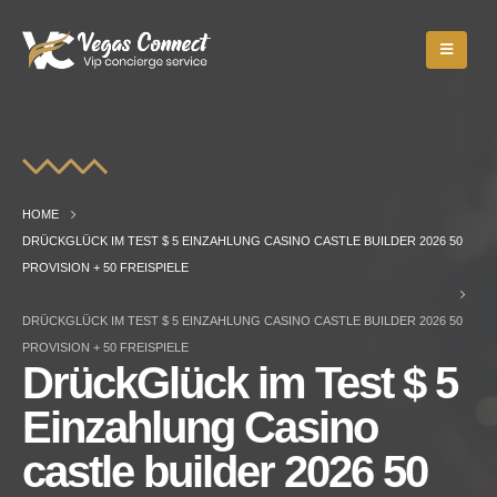
HOME
DRÜCKGLÜCK IM TEST $ 5 EINZAHLUNG CASINO CASTLE BUILDER 2026 50
PROVISION + 50 FREISPIELE
DRÜCKGLÜCK IM TEST $ 5 EINZAHLUNG CASINO CASTLE BUILDER 2026 50
PROVISION + 50 FREISPIELE
DrückGlück im Test $ 5
Einzahlung Casino
castle builder 2026 50