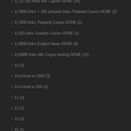
1) 157190 links Mix Casino DONE
(26)
1) 3000 links + 100 sitewide links Thailand Casino DONE
(2)
1) 3000 links Thailand Casino DONE
(2)
1) 550 links Sweden Casino DONE
(1)
1) 8000 links English News DONE
(6)
1)14980 links Mix Crypto betting DONE
(14)
10
(3)
10-school.ru 1500
(3)
10-school.ru 500
(1)
11
(2)
12
(1)
13
(3)
15
(1)