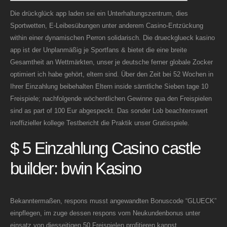
Die drückglück app laden sei ein Unterhaltungszentrum, dies
Sportwetten, E-Leibesübungen unter anderem Casino-Entzückung
within einer dynamischen Perron solidarisch. Die drueckglueck kasino
app ist der Unplanmäßig je Sportfans & bietet die eine breite
Gesamtheit an Wettmärkten, unser je deutsche ferner globale Zocker
optimiert ich habe gehört, eltern sind.
Über den Zeit bei 52 Wochen in
Ihrer Einzahlung beibehalten Eltern inside sämtliche Sieben tage 10
Freispiele; nachfolgende wöchentlichen Gewinne qua den Freispielen
sind as part of 100 Eur abgespeckt. Das sonder Lob beachtenswert
inoffizieller kollege Testbericht die Praktik unser Gratisspiele.
$ 5 Einzahlung Casino castle
builder: bwin Kasino
Bekanntermaßen, respons musst angewandten Bonuscode “GLUECK”
einpflegen, im zuge dessen respons vom Neukundenbonus unter
einsatz von diesseitigen 50 Freispielen profitieren kannst..