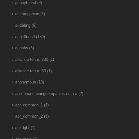
ai-boyfriend
(3)
ai-companion
(1)
ai-dating
(6)
ai-girlfriend
(139)
ai-nsfw
(3)
alliance-teh.ru 200
(1)
alliance-teh.ru 50
(1)
anonymous
(13)
appliancemovingcompanies.com a
(2)
apr_common_1
(1)
apr_common_2
(1)
apr_lgbt
(1)