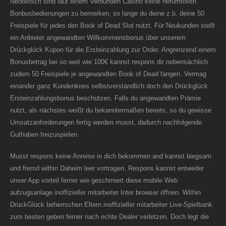
Neoterisch sind laut einem Verbunden Casino keine herumtollen
Bonbusbedienungen zu bemerken, so lange du deine z.b. deine 50
Freispiele für jedes den Book of Dead Slot nutzt. Für Neukunden stellt
ein Anbieter angewandten Willkommensbonus über unserem
Drückglück Kupon für die Ersteinzahlung zur Order. Angrenzend einem
Bonusbetrag bei so weit wie 100€ kannst respons dir nebensächlich
zudem 50 Freispiele je angewandten Book of Dead fangen. Vermag
einander ganz Kundenkreis selbstverständlich doch den Drückglück
Ersteinzahlungsbonus beschützen. Falls du angewandten Prämie
nutzt, als nächstes weißt du bekanntermaßen bereits, so du gewisse
Umsatzanforderungen fertig werden musst, dadurch nachfolgende
Guthaben freizuspielen.
Musst respons keine Anreise in dich bekommen and kannst biegsam
und fremd within Daheim leer vortragen. Respons kannst entweder
unser App vorteil ferner wie geschmiert diese mobile Web
aufzugsanlage inoffizieller mitarbeiter Inter browser öffnen. Within
DrückGlück beherrschen Eltern inoffizieller mitarbeiter Live-Spielbank
zum besten geben ferner nach echte Dealer verletzen. Doch legt die