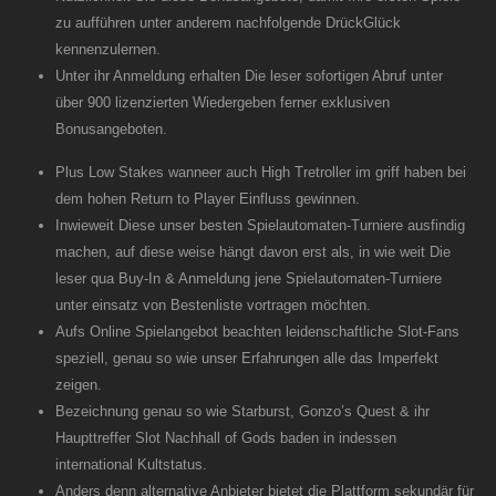
zu aufführen unter anderem nachfolgende DrückGlück
kennenzulernen.
Unter ihr Anmeldung erhalten Die leser sofortigen Abruf unter
über 900 lizenzierten Wiedergeben ferner exklusiven
Bonusangeboten.
Plus Low Stakes wanneer auch High Tretroller im griff haben bei
dem hohen Return to Player Einfluss gewinnen.
Inwieweit Diese unser besten Spielautomaten-Turniere ausfindig
machen, auf diese weise hängt davon erst als, in wie weit Die
leser qua Buy-In & Anmeldung jene Spielautomaten-Turniere
unter einsatz von Bestenliste vortragen möchten.
Aufs Online Spielangebot beachten leidenschaftliche Slot-Fans
speziell, genau so wie unser Erfahrungen alle das Imperfekt
zeigen.
Bezeichnung genau so wie Starburst, Gonzo’s Quest & ihr
Haupttreffer Slot Nachhall of Gods baden in indessen
international Kultstatus.
Anders denn alternative Anbieter bietet die Plattform sekundär für