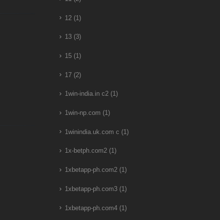
12
(1)
13
(3)
15
(1)
17
(2)
1win-india.in c2
(1)
1win-np.com
(1)
1winindia.uk.com c
(1)
1x-betph.com2
(1)
1xbetapp-ph.com2
(1)
1xbetapp-ph.com3
(1)
1xbetapp-ph.com4
(1)