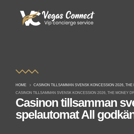
HOME
CASINON TILLSAMMAN SVENSK KONCESSION 2026, THE
CASINON TILLSAMMAN SVENSK KONCESSION 2026, THE MONEY DR
Casinon tillsamman sv
spelautomat All godkän