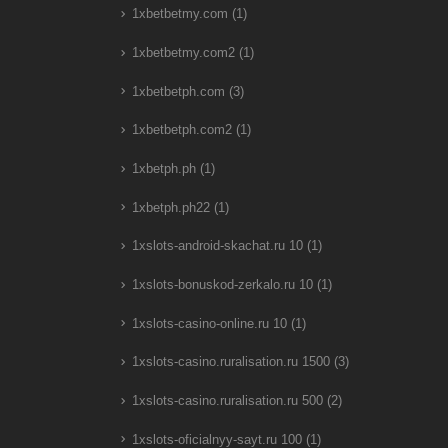
1xbetbetmy.com
(1)
1xbetbetmy.com2
(1)
1xbetbetph.com
(3)
1xbetbetph.com2
(1)
1xbetph.ph
(1)
1xbetph.ph22
(1)
1xslots-android-skachat.ru 10
(1)
1xslots-bonuskod-zerkalo.ru 10
(1)
1xslots-casino-online.ru 10
(1)
1xslots-casino.ruralisation.ru 1500
(3)
1xslots-casino.ruralisation.ru 500
(2)
1xslots-oficialnyy-sayt.ru 100
(1)