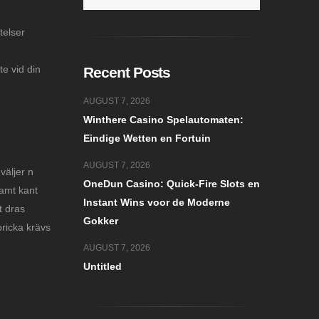
telser
te vid din
Recent Posts
AUGUST 7, 2026
Winthere Casino Spelautomaten:
Eindige Wetten en Fortuin
AUGUST 7, 2026
väljer n
OneDun Casino: Quick‑Fire Slots en
samt kant
Instant Wins voor de Moderne
t dras
Gokker
bricka krävs
AUGUST 7, 2026
Untitled