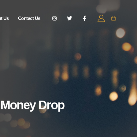
t Us
Contact Us
e Money Drop