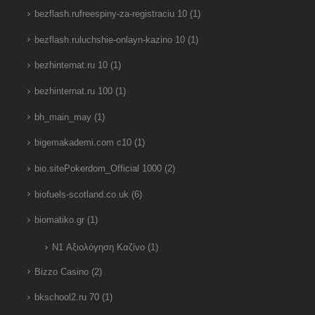
bezflash.rufreespiny-za-registraciu 10
(1)
bezflash.ruluchshie-onlayn-kazino 10
(1)
bezhinternat.ru 10
(1)
bezhinternat.ru 100
(1)
bh_main_may
(1)
bigemakademi.com c10
(1)
bio.sitePokerdom_Official 1000
(2)
biofuels-scotland.co.uk
(6)
biomatiko.gr
(1)
N1 Αξιολόγηση Καζίνο
(1)
Bizzo Casino
(2)
bkschool2.ru 70
(1)