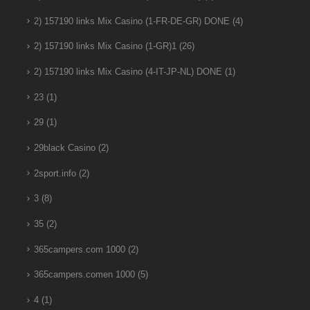
2) 157190 links Mix Casino (1-FR-DE-GR) DONE
(4)
2) 157190 links Mix Casino (1-GR)1
(26)
2) 157190 links Mix Casino (4-IT-JP-NL) DONE
(1)
23
(1)
29
(1)
29black Casino
(2)
2sport.info
(2)
3
(8)
35
(2)
365campers.com 1000
(2)
365campers.comen 1000
(5)
4
(1)