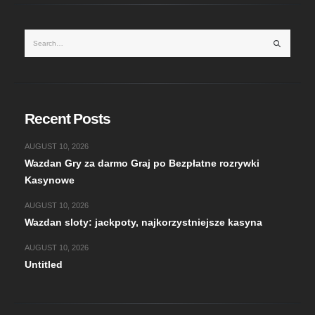
Recent Posts
AUGUST 10, 2026
Wazdan Gry za darmo Graj po Bezpłatne rozrywki
Kasynowe
AUGUST 10, 2026
Wazdan sloty: jackpoty, najkorzystniejsze kasyna
AUGUST 10, 2026
Untitled