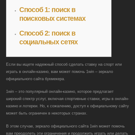
Способ 1: поиск в
поисковых системах
Способ 2: поиск в
социальных сетях
Если вы ищете надежный способ сделать ставку на спорт или
играть в онлайн-казино, вам может помочь 1win – зеркало
официального сайта букмекера.
1win – это популярный онлайн-казино, которое предлагает
широкий спектр услуг, включая спортивные ставки, игры в онлайн-
казино и лотереи. Но, к сожалению, доступ к официальному сайту
может быть ограничен в некоторых странах.
В этом случае, зеркало официального сайта 1win может помочь
вам преодолеть эти ограничения и продолжить играть или делать