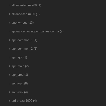
alliance-teh.ru 200
(1)
alliance-teh.ru 50
(1)
anonymous
(13)
appliancemovingcompanies.com a
(2)
apr_common_1
(1)
apr_common_2
(1)
apr_lgbt
(1)
apr_main
(2)
apr_prod
(1)
archive
(28)
archive9
(4)
ard-pro.ru 1000
(4)