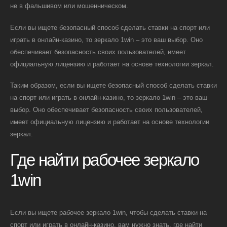
не в фальшивом или мошенническом.
Если вы ищете безопасный способ сделать ставки на спорт или
играть в онлайн-казино, то зеркало 1win – это ваш выбор. Оно
обеспечивает безопасность своих пользователей, имеет
официальную лицензию и работает на основе технологии зеркал.
Таким образом, если вы ищете безопасный способ сделать ставки
на спорт или играть в онлайн-казино, то зеркало 1win – это ваш
выбор. Оно обеспечивает безопасность своих пользователей,
имеет официальную лицензию и работает на основе технологии
зеркал.
Где найти рабочее зеркало
1win
Если вы ищете рабочее зеркало 1win, чтобы сделать ставки на
спорт или играть в онлайн-казино, вам нужно знать, где найти