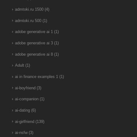
admtoki.ru 1500
(4)
admtoki.ru 500
(1)
adobe generative ai 1
(1)
adobe generative ai 3
(1)
adobe generative ai 8
(1)
Adult
(1)
ai in finance examples 1
(1)
ai-boyfriend
(3)
ai-companion
(1)
ai-dating
(6)
ai-girlfriend
(139)
ai-nsfw
(3)