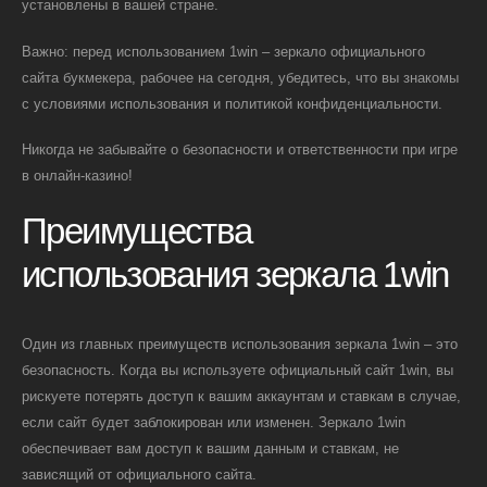
установлены в вашей стране.
Важно: перед использованием 1win – зеркало официального
сайта букмекера, рабочее на сегодня, убедитесь, что вы знакомы
с условиями использования и политикой конфиденциальности.
Никогда не забывайте о безопасности и ответственности при игре
в онлайн-казино!
Преимущества
использования зеркала 1win
Один из главных преимуществ использования зеркала 1win – это
безопасность. Когда вы используете официальный сайт 1win, вы
рискуете потерять доступ к вашим аккаунтам и ставкам в случае,
если сайт будет заблокирован или изменен. Зеркало 1win
обеспечивает вам доступ к вашим данным и ставкам, не
зависящий от официального сайта.