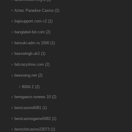
Aztec Paradise Casino
(2)
bajisupport.com c2
(1)
banglabet-bd.com
(2)
barsuki-adm.ru 1500
(1)
basswingb.uk2
(1)
bdcrazytime.com
(2)
beeswing.net
(2)
800A Z
(2)
beregaevo.runews 10
(2)
bestcasino6081
(1)
bestcasinogame5082
(1)
bestslotcasino23073
(1)