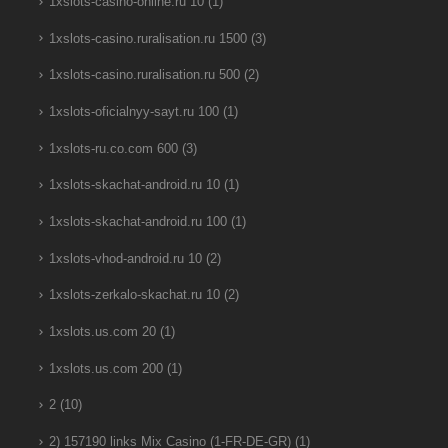
1xslots-casino-online.ru 10
(1)
1xslots-casino.ruralisation.ru 1500
(3)
1xslots-casino.ruralisation.ru 500
(2)
1xslots-oficialnyy-sayt.ru 100
(1)
1xslots-ru.co.com 600
(3)
1xslots-skachat-android.ru 10
(1)
1xslots-skachat-android.ru 100
(1)
1xslots-vhod-android.ru 10
(2)
1xslots-zerkalo-skachat.ru 10
(2)
1xslots.us.com 20
(1)
1xslots.us.com 200
(1)
2
(10)
2) 157190 links Mix Casino (1-FR-DE-GR)
(1)