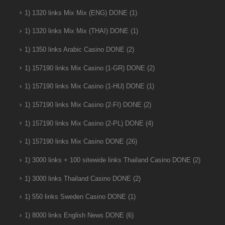
1) 1320 links Mix Mix (ENG) DONE
(1)
1) 1320 links Mix Mix (THAI) DONE
(1)
1) 1350 links Arabic Casino DONE
(2)
1) 157190 links Mix Casino (1-GR) DONE
(2)
1) 157190 links Mix Casino (1-HU) DONE
(1)
1) 157190 links Mix Casino (2-FI) DONE
(2)
1) 157190 links Mix Casino (2-PL) DONE
(4)
1) 157190 links Mix Casino DONE
(26)
1) 3000 links + 100 sitewide links Thailand Casino DONE
(2)
1) 3000 links Thailand Casino DONE
(2)
1) 550 links Sweden Casino DONE
(1)
1) 8000 links English News DONE
(6)