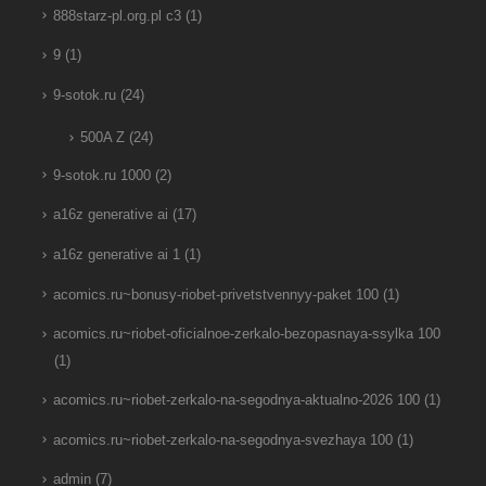
888starz-pl.org.pl c3
(1)
9
(1)
9-sotok.ru
(24)
500A Z
(24)
9-sotok.ru 1000
(2)
a16z generative ai
(17)
a16z generative ai 1
(1)
acomics.ru~bonusy-riobet-privetstvennyy-paket 100
(1)
acomics.ru~riobet-oficialnoe-zerkalo-bezopasnaya-ssylka 100
(1)
acomics.ru~riobet-zerkalo-na-segodnya-aktualno-2026 100
(1)
acomics.ru~riobet-zerkalo-na-segodnya-svezhaya 100
(1)
admin
(7)